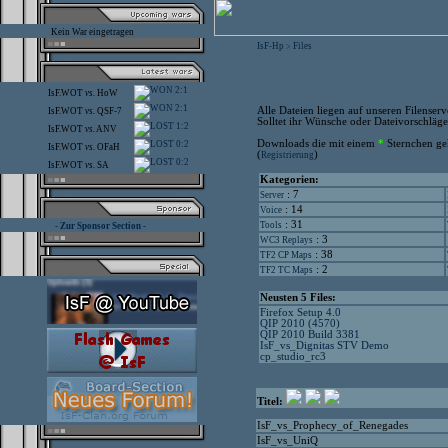
Kein War eingetragen
IsF-Hp
Files
>
2:1
IsF.WOT
vs.
HoW
2:1
Alle Dateien liegen auf unseren Filenser
IsF.WOT
vs.
QSF-7
Solltet ihr Wünsche oder Dateivorschläge 
1:2
IsF.WOT
vs.
ANV
Downloads die mit einem
*
Sternchen gek
0:2
IsF.WOT
vs.
OFaH
(
)
Registrierung
0:2
IsF.WOT
vs.
SA
Kategorien:
: 7
Server
: 14
Voice
: 31
Tools
- Zur Sponsor Section -
: 3
WC3 Replays
: 38
TF2 CP Maps
: 2
TF2 TC Maps
Neusten 5 Files:
Firefox Setup 4.0
QIP 2010 (4570)
QIP 2010 Build 3381
IsF_vs_Dignitas STV Demo
cp_studio_rc3
Titel:
IsF_vs_Prophecy_of_Renegades
IsF_vs_UniQ