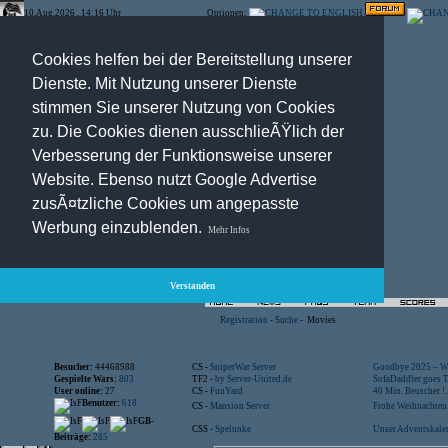
10.Aug.2026 , 14:16 Uhr
Optionen:
Cookies helfen bei der Bereitstellung unserer
Dienste. Mit Nutzung unserer Dienste
stimmen Sie unserer Nutzung von Cookies
zu. Die Cookies dienen ausschlieÃŸlich der
Verbesserung der Funktionsweise unserer
Website. Ebenso nutzt Google Advertise
zusÃ¤tzliche Cookies um angepasste
Werbung einzublenden.
Mehr Infos
Verstanden
Registration
-
Suche
-
Movies
Besucher:
44468988
CS -
SniperWar Server
Goodbye 2025 – Wi
Gespielte Wars:
803
TF2 -
by Server-United.de
SofaDaddler goes T.
User online:
27
CS -
FunYard
40 Mio. Beuscher !..
Benutzer:
618
CS -
Mansion Server
Frohe Weihnachten!
GB-
CSS -
Spelunke
Unser Adventskalen
Beiträge:
285