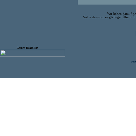
Wir haben darauf ge
Sollte das trotz sorgfälltiger Überpr
Games-Deals.Eu:
www.