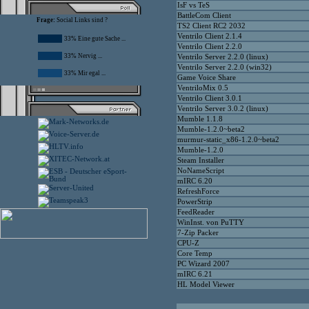
IsF vs TeS
BattleCom Client
Frage:
Social Links sind ?
TS2 Client RC2 2032
Ventrilo Client 2.1.4
33% Eine gute Sache ...
Ventrilo Client 2.2.0
33% Nervig ...
Ventrilo Server 2.2.0 (linux)
Ventrilo Server 2.2.0 (win32)
33% Mir egal ...
Game Voice Share
VentriloMix 0.5
Ventrilo Client 3.0.1
Ventrilo Server 3.0.2 (linux)
Mumble 1.1.8
Mumble-1.2.0~beta2
murmur-static_x86-1.2.0~beta2
Mumble-1.2.0
Steam Installer
NoNameScript
mIRC 6.20
RefreshForce
PowerStrip
FeedReader
WinInst. von PuTTY
7-Zip Packer
CPU-Z
Core Temp
PC Wizard 2007
mIRC 6.21
HL Model Viewer