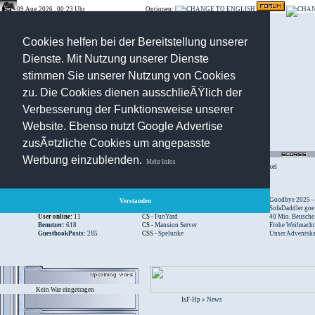
09.Aug.2026 , 00:23 Uhr
Optionen:
Cookies helfen bei der Bereitstellung unserer
Dienste. Mit Nutzung unserer Dienste
stimmen Sie unserer Nutzung von Cookies
zu. Die Cookies dienen ausschlieÃŸlich der
Verbesserung der Funktionsweise unserer
Website. Ebenso nutzt Google Advertise
zusÃ¤tzliche Cookies um angepasste
Werbung einzublenden.
Mehr Infos
Registration
-
Suche
-
News Archiv
-
Artikel
Besucher:
44452380
CS -
SniperWar Server
Goodbye 2025 – .
Verstanden
Gespielte Wars:
803
TF2 -
by Server-United.de
SofaDaddler goe.
User online:
11
CS -
FunYard
40 Mio. Beusche.
Benutzer:
618
CS -
Mansion Server
Frohe Weihnacht.
GuestbookPosts:
285
CSS -
Spelunke
Unser Adventska.
Kein War eingetragen
IsF-Hp
News
>