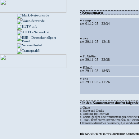
• Kommentare:
»
vamp
am 01.12.05 - 22:34
»
oxe
am 30.11.05 - 12:18
»
FoXtr0te
am 29.11.05 - 23:38
»
K3nz0
am 29.11.05 - 18:53
»
oxe
am 29.11.05 - 11:26
• In den Kommentaren dürfen folgende I
a. Cheats
b. Warez und Cracks
c. Werbung jeglicher Art
d. Beleidigungen oder Verleumdungen einzelner
e. Links/Texte mit volksverhetzendem, antisemit
f. Hinweise darauf wo das unter a) b) d) und e) a
Die News ist nicht mehr aktuell neue Kommenta