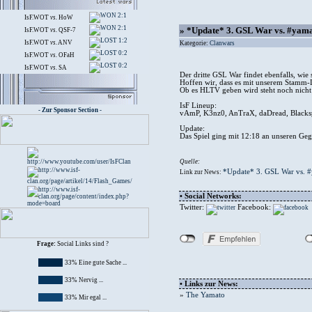
2:1
IsF.WOT
vs.
HoW
2:1
» *Update* 3. GSL War vs. #yam
IsF.WOT
vs.
QSF-7
1:2
IsF.WOT
vs.
ANV
Kategorie:
Clanwars
0:2
IsF.WOT
vs.
OFaH
0:2
IsF.WOT
vs.
SA
Der dritte GSL War findet ebenfalls, wie
Hoffen wir, dass es mit unserem Stamm-L
Ob es HLTV geben wird steht noch nicht 
IsF Lineup:
- Zur Sponsor Section -
vAmP, K3nz0, AnTraX, daDread, Blacks
Update:
Das Spiel ging mit 12:18 an unseren Ge
Quelle:
*Update* 3. GSL War vs. 
Link zur News:
• Social Networks:
Twitter:
Facebook:
Frage:
Social Links sind ?
33% Eine gute Sache ...
33% Nervig ...
• Links zur News:
»
The Yamato
33% Mir egal ...