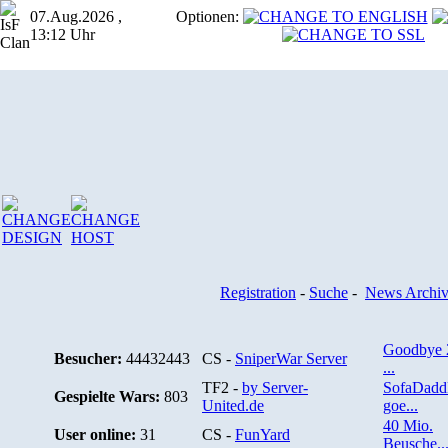
07.Aug.2026 ,
Optionen:
13:12 Uhr
Registration
-
Suche
-
News Archi
Goodbye 
Besucher:
44432443
CS -
SniperWar Server
...
TF2 -
by Server-
SofaDadd
Gespielte Wars:
803
United.de
goe...
40 Mio.
User online:
31
CS -
FunYard
Beusche..