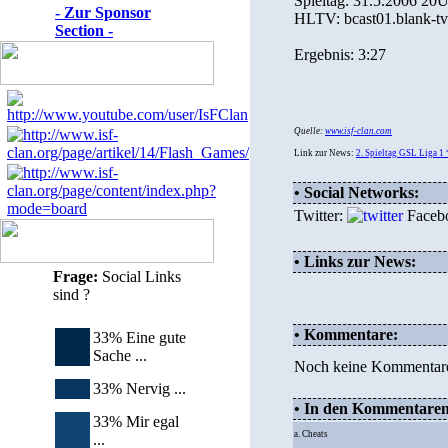
Spieltag: 31.5.2006 20
- Zur Sponsor
HLTV: bcast01.blank-tv
Section -
Ergebnis: 3:27
Quelle:
www.isf-clan.com
Link zur News:
2. Spieltag GSL Liga
• Social Networks:
Twitter:
Faceb
• Links zur News:
Frage:
Social Links
sind ?
• Kommentare:
33% Eine gute
Sache ...
Noch keine Kommentar
33% Nervig ...
• In den Kommentaren d
33% Mir egal
a. Cheats
...