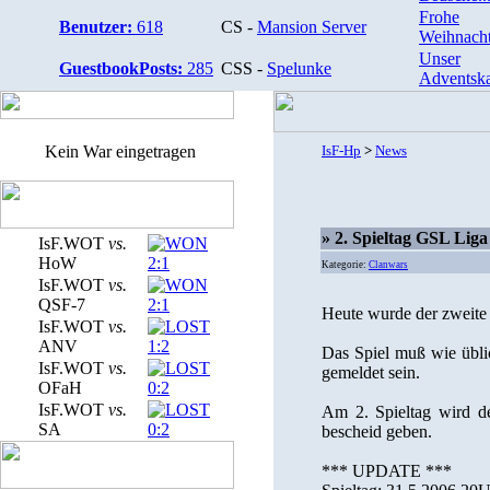
Frohe
Benutzer:
618
CS -
Mansion Server
Weihnacht
Unser
GuestbookPosts:
285
CSS -
Spelunke
Adventska
Kein War eingetragen
IsF-Hp
>
News
» 2. Spieltag GSL Li
IsF.WOT
vs.
HoW
2:1
Kategorie:
Clanwars
IsF.WOT
vs.
QSF-7
2:1
Heute wurde der zweite S
IsF.WOT
vs.
ANV
1:2
Das Spiel muß wie üblic
IsF.WOT
vs.
gemeldet sein.
OFaH
0:2
IsF.WOT
vs.
Am 2. Spieltag wird de
SA
0:2
bescheid geben.
*** UPDATE ***