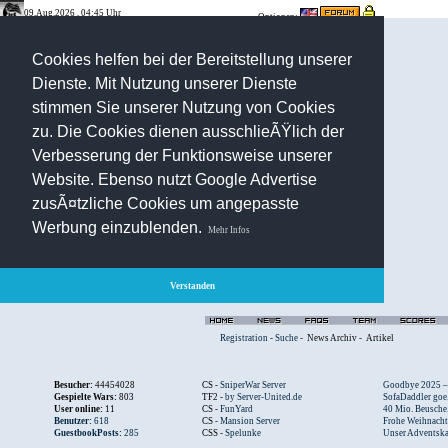
09.Aug.2026 , 04:45 Uhr
Optionen:
Cookies helfen bei der Bereitstellung unserer
Dienste. Mit Nutzung unserer Dienste
stimmen Sie unserer Nutzung von Cookies
zu. Die Cookies dienen ausschlieÃŸlich der
Verbesserung der Funktionsweise unserer
Website. Ebenso nutzt Google Advertise
zusÃ¤tzliche Cookies um angepasste
Werbung einzublenden.
Mehr Infos
Verstanden
Registration
-
Suche
-
News Archiv
-
Artikel
Besucher:
44454028
CS -
SniperWar Server
Goodbye 2025 – .
Gespielte Wars:
803
TF2 -
by Server-United.de
SofaDaddler goe.
User online:
11
CS -
FunYard
40 Mio. Beusche.
Benutzer:
618
CS -
Mansion Server
Frohe Weihnacht.
GuestbookPosts:
285
CSS -
Spelunke
Unser Adventska.