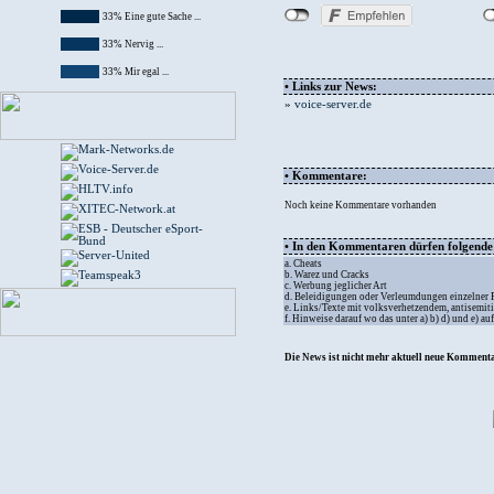
33% Eine gute Sache ...
33% Nervig ...
33% Mir egal ...
• Links zur News:
»
voice-server.de
• Kommentare:
Noch keine Kommentare vorhanden
• In den Kommentaren dürfen folgende I
a. Cheats
b. Warez und Cracks
c. Werbung jeglicher Art
d. Beleidigungen oder Verleumdungen einzelner
e. Links/Texte mit volksverhetzendem, antisemit
f. Hinweise darauf wo das unter a) b) d) und e) a
Die News ist nicht mehr aktuell neue Kommenta