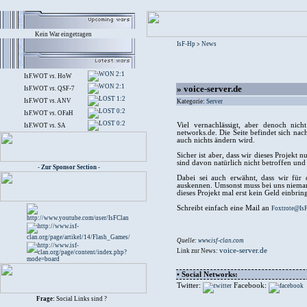
Kein War eingetragen
IsF-Hp
News
>
2:1
IsF.WOT
vs.
HoW
2:1
» voice-server.de
IsF.WOT
vs.
QSF-7
1:2
IsF.WOT
vs.
ANV
Kategorie:
Server
0:2
IsF.WOT
vs.
OFaH
0:2
Viel vernachlässigt, aber denoch nic
IsF.WOT
vs.
SA
networks.de. Die Seite befindet sich nac
auch nichts ändern wird.
Sicher ist aber, dass wir dieses Projek
sind davon natürlich nicht betroffen u
- Zur Sponsor Section -
Dabei sei auch erwähnt, dass wir für 
auskennen. Umsonst muss bei uns niemand
dieses Projekt mal erst kein Geld einbri
Schreibt einfach eine Mail an
Foxtrote@IsF
Quelle:
www.isf-clan.com
voice-server.de
Link zur News:
• Social Networks:
Twitter:
Facebook:
Frage:
Social Links sind ?