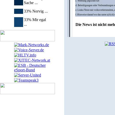
c. Werbung jeglicher Art
Sache ...
d. Beleidigungen oder Verleumdungen e
e. Links/Texte mit volksverhetzendem, 
33% Nervig ...
f. Hinweise darauf wo das unter a) b) d
33% Mir egal
...
Die News ist nicht me