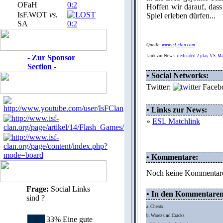
OFaH
0:2
Hoffen wir darauf, dass
IsF.WOT
vs.
Spiel erleben dürfen...
SA
0:2
Quelle:
www.isf-clan.com
- Zur Sponsor
Link zur News:
dedicated 2 play VS. M
Section -
• Social Networks:
Twitter:
Faceb
• Links zur News:
»
ESL Matchlink
• Kommentare:
Noch keine Kommentar
Frage:
Social Links
• In den Kommentaren d
sind ?
a. Cheats
b. Warez und Cracks
33% Eine gute