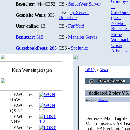
Goodbye 
Besucher:
44440352
CS -
SniperWar Server
...
TF2 -
by Server-
SofaDadd
Gespielte Wars:
803
United.de
goe...
40 Mio.
User online:
13
CS -
FunYard
Beusche..
Frohe
Benutzer:
618
CS -
Mansion Server
Weihnacht
Unser
GuestbookPosts:
285
CSS -
Spelunke
Adventska
Kein War eingetragen
IsF-Hp
>
News
» dedicated 2 play VS
IsF.WOT
vs.
HoW
2:1
Kategorie:
Clanwars
IsF.WOT
vs.
QSF-7
2:1
IsF.WOT
vs.
Der erste Mai. Tag der
ANV
1:2
Match unseres CSS Team
IsF.WOT
vs.
in die EAS gejointe Te