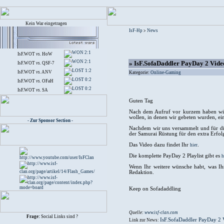
Kein War eingetragen
IsF-Hp
News
>
2:1
IsF.WOT
vs.
HoW
2:1
» IsF.SofaDaddler PayDay 2 Vide
IsF.WOT
vs.
QSF-7
1:2
IsF.WOT
vs.
ANV
Kategorie:
Online-Gaming
0:2
IsF.WOT
vs.
OFaH
0:2
IsF.WOT
vs.
SA
Guten Tag
Nach dem Aufruf vor kurzem haben wir z
wollen, in denen wir gebeten wurden, 
- Zur Sponsor Section -
Nachdem wir uns versammelt und für die
der Samurai Rüstung für den extra Erfolg
Das Video dazu findet Ihr
.
hier
Die komplette PayDay 2 Playlist gibt es
h
Wenn Ihr weitere wünsche habt, was Ihr
Redaktion.
Keep on Sofadaddling
Quelle:
www.isf-clan.com
Frage:
Social Links sind ?
IsF.SofaDaddler PayDay 2 
Link zur News: