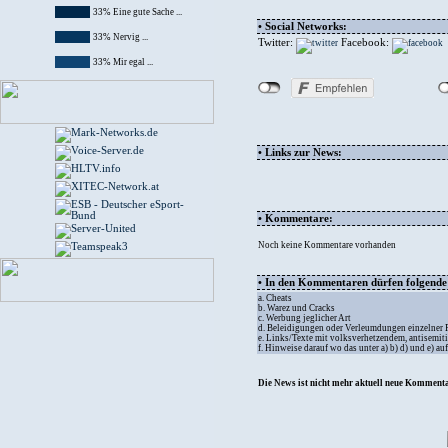
33% Eine gute Sache ...
• Social Networks:
33% Nervig ...
Twitter:
Facebook:
33% Mir egal ...
• Links zur News:
• Kommentare:
Noch keine Kommentare vorhanden
• In den Kommentaren dürfen folgende I
a. Cheats
b. Warez und Cracks
c. Werbung jeglicher Art
d. Beleidigungen oder Verleumdungen einzelner
e. Links/Texte mit volksverhetzendem, antisemit
f. Hinweise darauf wo das unter a) b) d) und e) a
Die News ist nicht mehr aktuell neue Kommenta