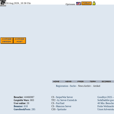
10.Aug.2026 , 10:36 Uhr
Optionen:
Registration
-
Suche
-
News Archiv
-
Artikel
Besucher:
44466987
CS -
SniperWar Server
Goodbye 2025 – .
Gespielte Wars:
803
TF2 -
by Server-United.de
SofaDaddler goe.
User online:
20
CS -
FunYard
40 Mio. Beusche.
Benutzer:
618
CS -
Mansion Server
Frohe Weihnacht.
GuestbookPosts:
285
CSS -
Spelunke
Unser Adventska.