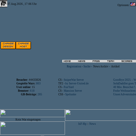
07.Aug.2026 , 17:06 Uhr
Optionen:
Registration
-
Suche
-
News Archiv
-
Artikel
Besucher:
44433826
CS -
SniperWar Server
Goodbye 2025 – Wi
Gespielte Wars:
803
TF2 -
by Server-United.de
SofaDaddler goes T.
User online:
15
CS -
FunYard
40 Mio. Beuscher !..
Benutzer:
618
CS -
Mansion Server
Frohe Weihnachten!
GB-Beiträge:
285
CSS -
Spelunke
Unser Adventskalen
Kein War eingetragen
IsF-Hp
News
>