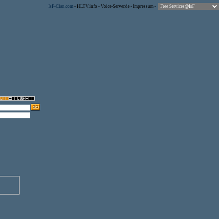
IsF-Clan.com
-
HLTV.info
-
Voice-Server.de
-
Impressum
-