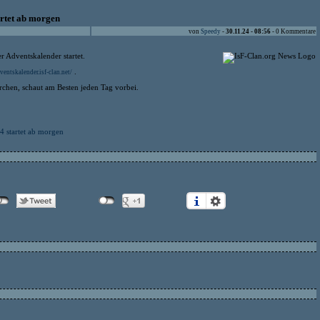
artet ab morgen
von
Speedy
-
30.11.24 - 08:56
- 0 Kommentare
r Adventskalender startet.
.
ventskalender.isf-clan.net/
rchen, schaut am Besten jeden Tag vorbei.
4 startet ab morgen