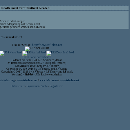
nhalte nicht veröffentlicht werden:
 Personen oder Gruppen
ischen oder pornographischen Inhalt
ufgeführte gefunden werden kann. (Links)
re sind deaktiviert
http://news.isf-clan.net
Link zur Section:
Live Global Server Status
Ladezeit der Seite 0.233584 Sekunden, davon
24 Datenbankabfragen in 0.0527 Sekunden. (cached)
Copyright © 1999-2008 by IsF`Speedy
Copyright © 2009-2016 by IsF`Speedy and IsF`Kenny
Copyright © 2017-2026 by IsF`Speedy, IsF`Kenny and IsF`mark
Version 2.44fcb5c6
- Alle Rechte vorbehalten
isf-clan.org
/
www.isf-clan.com
/
www.isf-clan.eu
/
www.isf-clan.net
Datenschutz
-
Impressum
-
Suche
-
Registrieren