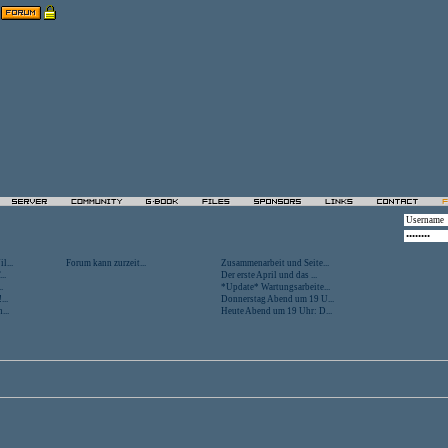
l...
Forum kann zurzeit...
Zusammenarbeit und Seite...
..
Der erste April und das ...
.
*Update* Wartungsarbeite...
...
Donnerstag Abend um 19 U...
...
Heute Abend um 19 Uhr: D...