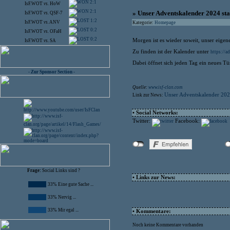
2:1
IsF.WOT
vs.
HoW
2:1
» Unser Adventskalender 2024 st
IsF.WOT
vs.
QSF-7
1:2
IsF.WOT
vs.
ANV
Kategorie:
Homepage
0:2
IsF.WOT
vs.
OFaH
0:2
Morgen ist es wieder soweit, unser eigene
IsF.WOT
vs.
SA
Zu finden ist der Kalender unter
https://ad
Dabei öffnet sich jeden Tag ein neues Tü
- Zur Sponsor Section -
Quelle:
www.isf-clan.com
Unser Adventskalender 202
Link zur News:
• Social Networks:
Twitter:
Facebook:
Frage:
Social Links sind ?
• Links zur News:
33% Eine gute Sache ...
33% Nervig ...
33% Mir egal ...
• Kommentare:
Noch keine Kommentare vorhanden