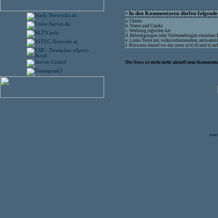
• In den Kommentaren dürfen folgende I
a. Cheats
b. Warez und Cracks
c. Werbung jeglicher Art
d. Beleidigungen oder Verleumdungen einzelner
e. Links/Texte mit volksverhetzendem, antisemit
f. Hinweise darauf wo das unter a) b) d) und e) a
Die News ist nicht mehr aktuell neue Kommenta
www.