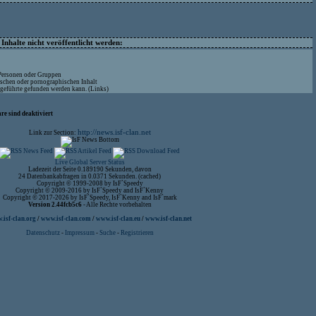
nhalte nicht veröffentlicht werden:
 Personen oder Gruppen
ischen oder pornographischen Inhalt
ufgeführte gefunden werden kann. (Links)
re sind deaktiviert
http://news.isf-clan.net
Link zur Section:
Live Global Server Status
Ladezeit der Seite 0.189190 Sekunden, davon
24 Datenbankabfragen in 0.0371 Sekunden. (cached)
Copyright © 1999-2008 by IsF`Speedy
Copyright © 2009-2016 by IsF`Speedy and IsF`Kenny
Copyright © 2017-2026 by IsF`Speedy, IsF`Kenny and IsF`mark
Version 2.44fcb5c6
- Alle Rechte vorbehalten
isf-clan.org
/
www.isf-clan.com
/
www.isf-clan.eu
/
www.isf-clan.net
Datenschutz
-
Impressum
-
Suche
-
Registrieren