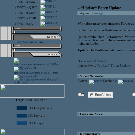
2:1
IsF.WOT
vs.
HoW
2:1
» *Update* Foren Update
IsF.WOT
vs.
QSF-7
1:2
IsF.WOT
vs.
ANV
Kategorie:
Homepage
0:2
IsF.WOT
vs.
OFaH
0:2
Wir haben unser gemeinsames Forum auf d
IsF.WOT
vs.
SA
Sollten Fehler oder Probleme auffallen tei
Neben zahlreichen Performance Verbess
Forum auch schneit. Diese musste wir lei
- Zur Sponsor Section -
keine gefunden.
Update:
Die Probleme mit dem Forum sind
Quelle:
www.isf-clan.com
*Update* Foren Update
Link zur News:
• Social Networks:
Twitter:
Facebook:
Frage:
Social Links sind ?
33% Eine gute Sache ...
• Links zur News:
33% Nervig ...
33% Mir egal ...
• Kommentare: