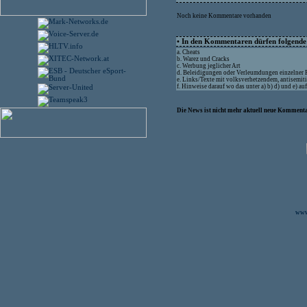
Noch keine Kommentare vorhanden
• In den Kommentaren dürfen folgende I
a. Cheats
b. Warez und Cracks
c. Werbung jeglicher Art
d. Beleidigungen oder Verleumdungen einzelner
e. Links/Texte mit volksverhetzendem, antisemit
f. Hinweise darauf wo das unter a) b) d) und e) a
Die News ist nicht mehr aktuell neue Kommenta
www.