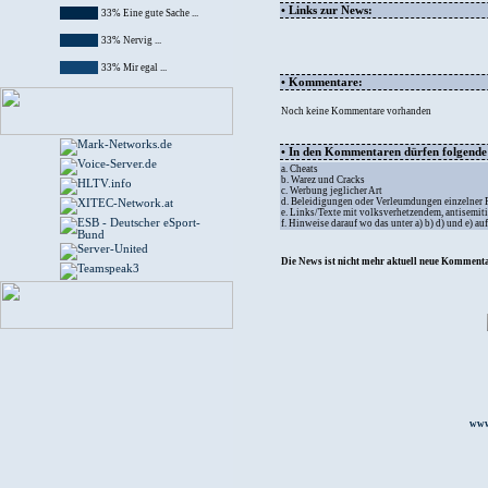
• Links zur News:
33% Eine gute Sache ...
33% Nervig ...
33% Mir egal ...
• Kommentare:
Noch keine Kommentare vorhanden
• In den Kommentaren dürfen folgende I
a. Cheats
b. Warez und Cracks
c. Werbung jeglicher Art
d. Beleidigungen oder Verleumdungen einzelner
e. Links/Texte mit volksverhetzendem, antisemit
f. Hinweise darauf wo das unter a) b) d) und e) a
Die News ist nicht mehr aktuell neue Kommenta
www.