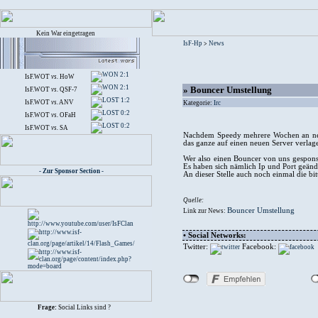
Kein War eingetragen
IsF-Hp
News
>
2:1
IsF.WOT
vs.
HoW
2:1
» Bouncer Umstellung
IsF.WOT
vs.
QSF-7
1:2
IsF.WOT
vs.
ANV
Kategorie:
Irc
0:2
IsF.WOT
vs.
OFaH
0:2
IsF.WOT
vs.
SA
Nachdem Speedy mehrere Wochen an neuen
das ganze auf einen neuen Server verlage
Wer also einen Bouncer von uns gespons
Es haben sich nämlich Ip und Port geänd
- Zur Sponsor Section -
An dieser Stelle auch noch einmal die b
Quelle:
Bouncer Umstellung
Link zur News:
• Social Networks:
Twitter:
Facebook:
Frage:
Social Links sind ?