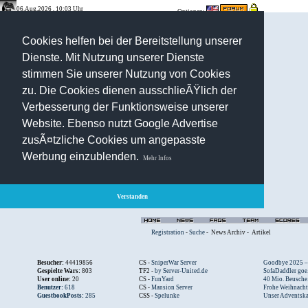
06.Aug.2026 , 10:03 Uhr
Optionen:
Cookies helfen bei der Bereitstellung unserer
Dienste. Mit Nutzung unserer Dienste
stimmen Sie unserer Nutzung von Cookies
zu. Die Cookies dienen ausschlieÃŸlich der
Verbesserung der Funktionsweise unserer
Website. Ebenso nutzt Google Advertise
zusÃ¤tzliche Cookies um angepasste
Werbung einzublenden.
Mehr Infos
Verstanden
Registration
-
Suche
-
News Archiv
-
Artikel
Besucher:
44419856
CS -
SniperWar Server
Goodbye 2025 – .
Gespielte Wars:
803
TF2 -
by Server-United.de
SofaDaddler goe.
User online:
20
CS -
FunYard
40 Mio. Beusche.
Benutzer:
618
CS -
Mansion Server
Frohe Weihnacht.
GuestbookPosts:
285
CSS -
Spelunke
Unser Adventska.