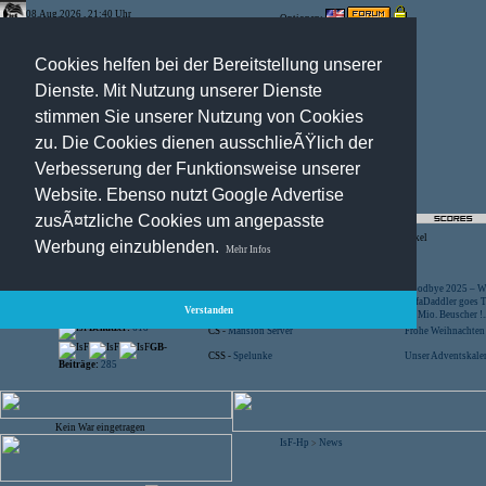
08.Aug.2026 , 21:40 Uhr
Optionen:
Cookies helfen bei der Bereitstellung unserer
Dienste. Mit Nutzung unserer Dienste
stimmen Sie unserer Nutzung von Cookies
zu. Die Cookies dienen ausschlieÃŸlich der
Verbesserung der Funktionsweise unserer
Website. Ebenso nutzt Google Advertise
zusÃ¤tzliche Cookies um angepasste
Registration
-
Suche
-
News Archiv
-
Artikel
Werbung einzublenden.
Mehr Infos
Besucher:
44451392
CS -
SniperWar Server
Goodbye 2025 – Wi
Gespielte Wars:
803
TF2 -
by Server-United.de
SofaDaddler goes T.
Verstanden
User online:
16
CS -
FunYard
40 Mio. Beuscher !..
Benutzer:
618
CS -
Mansion Server
Frohe Weihnachten!
GB-
CSS -
Spelunke
Unser Adventskalen
Beiträge:
285
Kein War eingetragen
IsF-Hp
News
>