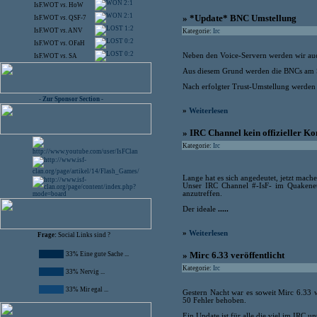
2:1
IsF.WOT
vs.
HoW
2:1
» *Update* BNC Umstellung
IsF.WOT
vs.
QSF-7
1:2
IsF.WOT
vs.
ANV
Kategorie:
Irc
0:2
IsF.WOT
vs.
OFaH
0:2
Neben den Voice-Servern werden wir auc
IsF.WOT
vs.
SA
Aus diesem Grund werden die BNCs am S
Nach erfolgter Trust-Umstellung werde
- Zur Sponsor Section -
»
Weiterlesen
» IRC Channel kein offizieller Ko
Kategorie:
Irc
Lange hat es sich angedeutet, jetzt machen
Unser IRC Channel #-IsF- im Quakenet 
anzutreffen.
Der ideale
.....
»
Weiterlesen
Frage:
Social Links sind ?
» Mirc 6.33 veröffentlicht
33% Eine gute Sache ...
Kategorie:
Irc
33% Nervig ...
33% Mir egal ...
Gestern Nacht war es soweit Mirc 6.33 
50 Fehler behoben.
Ein Update ist für alle die viel im IRC u