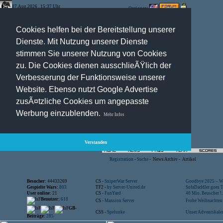
07.Aug.2026 , 15:37 Uhr
Optionen:
Cookies helfen bei der Bereitstellung unserer
Dienste. Mit Nutzung unserer Dienste
stimmen Sie unserer Nutzung von Cookies
zu. Die Cookies dienen ausschlieÃŸlich der
Verbesserung der Funktionsweise unserer
Website. Ebenso nutzt Google Advertise
zusÃ¤tzliche Cookies um angepasste
Werbung einzublenden.
Mehr Infos
Verstanden
Registration
-
Suche
-
News Archiv
-
Artikel
Besucher:
44433269
CS -
SniperWar Server
Goodbye 2025 – Wi
Gespielte Wars:
803
TF2 -
by Server-United.de
SofaDaddler goes T.
User online:
21
CS -
FunYard
40 Mio. Beuscher !..
Benutzer:
618
CS -
Mansion Server
Frohe Weihnachten!
GB-
CSS -
Spelunke
Unser Adventskalen
Beiträge:
285