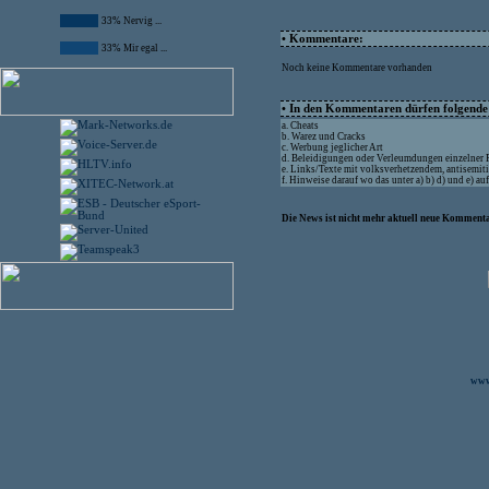
33% Nervig ...
• Kommentare:
33% Mir egal ...
Noch keine Kommentare vorhanden
• In den Kommentaren dürfen folgende I
a. Cheats
b. Warez und Cracks
c. Werbung jeglicher Art
d. Beleidigungen oder Verleumdungen einzelner
e. Links/Texte mit volksverhetzendem, antisemit
f. Hinweise darauf wo das unter a) b) d) und e) a
Die News ist nicht mehr aktuell neue Kommenta
www.