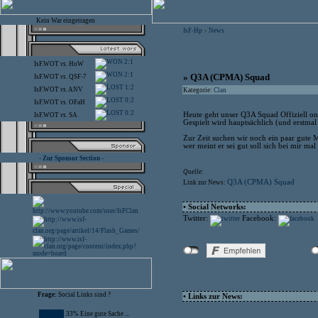
Kein War eingetragen
IsF-Hp
News
>
2:1
IsF.WOT
vs.
HoW
2:1
» Q3A (CPMA) Squad
IsF.WOT
vs.
QSF-7
1:2
IsF.WOT
vs.
ANV
Kategorie:
Clan
0:2
IsF.WOT
vs.
OFaH
0:2
Heute geht unser Q3A Squad Offiziell on
IsF.WOT
vs.
SA
Gespielt wird hauptsächlich (und erstm
Zur Zeit suchen wir noch ein paar gute
wer meint er sei gut soll sich bei mir ma
- Zur Sponsor Section -
Quelle:
Q3A (CPMA) Squad
Link zur News:
• Social Networks:
Twitter:
Facebook:
Frage:
Social Links sind ?
• Links zur News:
33% Eine gute Sache ...