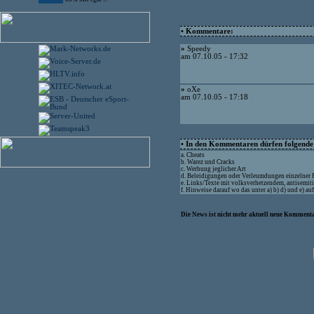
• Kommentare:
»
Speedy
am 07.10.05 - 17:32
»
oXe
am 07.10.05 - 17:18
• In den Kommentaren dürfen folgende I
a. Cheats
b. Warez und Cracks
c. Werbung jeglicher Art
d. Beleidigungen oder Verleumdungen einzelner
e. Links/Texte mit volksverhetzendem, antisemit
f. Hinweise darauf wo das unter a) b) d) und e) a
Die News ist nicht mehr aktuell neue Kommenta