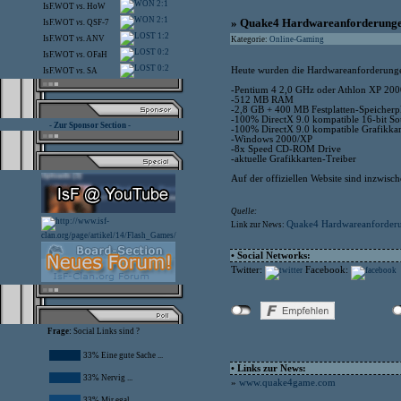
2:1
IsF.WOT
vs.
HoW
2:1
» Quake4 Hardwareanforderung
IsF.WOT
vs.
QSF-7
1:2
IsF.WOT
vs.
ANV
Kategorie:
Online-Gaming
0:2
IsF.WOT
vs.
OFaH
0:2
Heute wurden die Hardwareanforderungen 
IsF.WOT
vs.
SA
-Pentium 4 2,0 GHz oder Athlon XP 20
-512 MB RAM
-2,8 GB + 400 MB Festplatten-Speicherp
-100% DirectX 9.0 kompatible 16-bit So
- Zur Sponsor Section -
-100% DirectX 9.0 kompatible Grafikkar
-Windows 2000/XP
-8x Speed CD-ROM Drive
-aktuelle Grafikkarten-Treiber
Auf der offiziellen Website sind inzwis
Quelle:
Quake4 Hardwareanforder
Link zur News:
• Social Networks:
Twitter:
Facebook:
Frage:
Social Links sind ?
33% Eine gute Sache ...
• Links zur News:
33% Nervig ...
»
www.quake4game.com
33% Mir egal ...