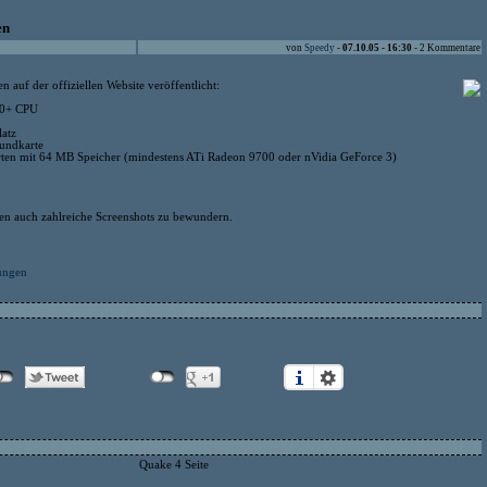
en
von
Speedy
-
07.10.05 - 16:30
- 2 Kommentare
auf der offiziellen Website veröffentlicht:
00+ CPU
latz
undkarte
ten mit 64 MB Speicher (mindestens ATi Radeon 9700 oder nVidia GeForce 3)
chen auch zahlreiche Screenshots zu bewundern.
ungen
Quake 4 Seite