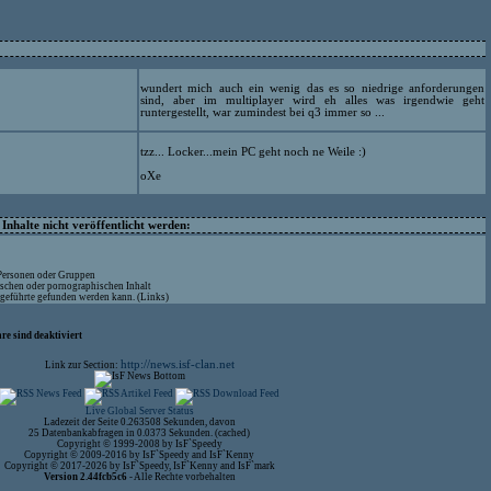
wundert mich auch ein wenig das es so niedrige anforderungen
sind, aber im multiplayer wird eh alles was irgendwie geht
runtergestellt, war zumindest bei q3 immer so ...
tzz... Locker...mein PC geht noch ne Weile :)
oXe
nhalte nicht veröffentlicht werden:
 Personen oder Gruppen
ischen oder pornographischen Inhalt
ufgeführte gefunden werden kann. (Links)
re sind deaktiviert
http://news.isf-clan.net
Link zur Section:
Live Global Server Status
Ladezeit der Seite 0.263508 Sekunden, davon
25 Datenbankabfragen in 0.0373 Sekunden. (cached)
Copyright © 1999-2008 by IsF`Speedy
Copyright © 2009-2016 by IsF`Speedy and IsF`Kenny
Copyright © 2017-2026 by IsF`Speedy, IsF`Kenny and IsF`mark
Version 2.44fcb5c6
- Alle Rechte vorbehalten