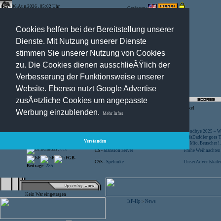
06.Aug.2026 , 05:02 Uhr
Optionen:
Cookies helfen bei der Bereitstellung unserer
Dienste. Mit Nutzung unserer Dienste
stimmen Sie unserer Nutzung von Cookies
zu. Die Cookies dienen ausschlieÃŸlich der
Verbesserung der Funktionsweise unserer
Website. Ebenso nutzt Google Advertise
zusÃ¤tzliche Cookies um angepasste
Registration
-
Suche
-
News Archiv
-
Artikel
Werbung einzublenden.
Mehr Infos
Besucher:
44417498
CS -
SniperWar Server
Goodbye 2025 – Wi
Gespielte Wars:
803
TF2 -
by Server-United.de
SofaDaddler goes T.
Verstanden
User online:
15
CS -
FunYard
40 Mio. Beuscher !..
Benutzer:
618
CS -
Mansion Server
Frohe Weihnachten!
GB-
CSS -
Spelunke
Unser Adventskalen
Beiträge:
285
Kein War eingetragen
IsF-Hp
News
>