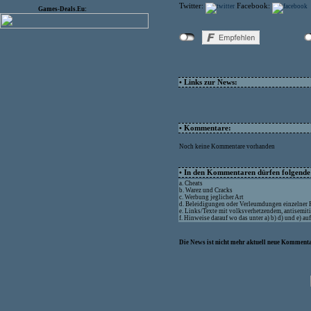
Twitter:
Facebook:
Games-Deals.Eu:
• Links zur News:
• Kommentare:
Noch keine Kommentare vorhanden
• In den Kommentaren dürfen folgende I
a. Cheats
b. Warez und Cracks
c. Werbung jeglicher Art
d. Beleidigungen oder Verleumdungen einzelner
e. Links/Texte mit volksverhetzendem, antisemit
f. Hinweise darauf wo das unter a) b) d) und e) a
Die News ist nicht mehr aktuell neue Kommenta