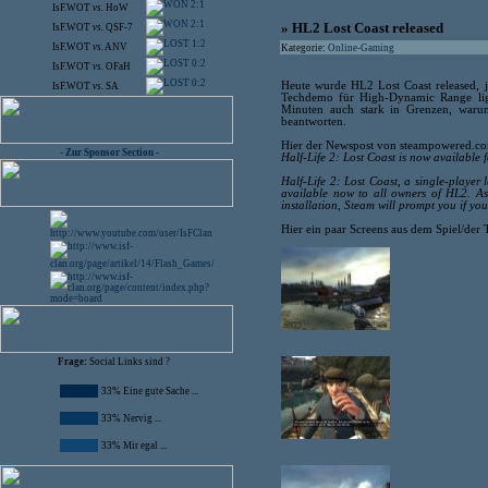
2:1
IsF.WOT
vs.
HoW
2:1
» HL2 Lost Coast released
IsF.WOT
vs.
QSF-7
1:2
IsF.WOT
vs.
ANV
Kategorie:
Online-Gaming
0:2
IsF.WOT
vs.
OFaH
0:2
Heute wurde HL2 Lost Coast released, j
IsF.WOT
vs.
SA
Techdemo für High-Dynamic Range light
Minuten auch stark in Grenzen, warum
beantworten.
Hier der Newspost von steampowered.c
- Zur Sponsor Section -
Half-Life 2: Lost Coast is now available f
Half-Life 2: Lost Coast, a single-playe
available now to all owners of HL2. As
installation, Steam will prompt you if y
Hier ein paar Screens aus dem Spiel/der
Frage:
Social Links sind ?
33% Eine gute Sache ...
33% Nervig ...
33% Mir egal ...