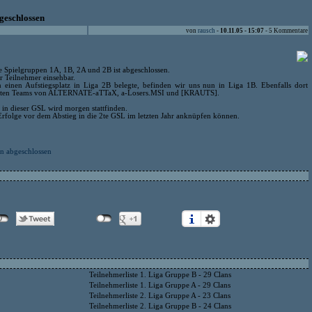
geschlossen
von
rausch
-
10.11.05 - 15:07
- 5 Kommentare
ie Spielgruppen 1A, 1B, 2A und 2B ist abgeschlossen.
r Teilnehmer einsehbar.
 einen Aufstiegsplatz in Liga 2B belegte, befinden wir uns nun in Liga 1B. Ebenfalls dort
annten Teams von ALTERNATE-aTTaX, a-Losers.MSI und [KRAUTS].
 in dieser GSL wird morgen stattfinden.
 Erfolge vor dem Abstieg in die 2te GSL im letzten Jahr anknüpfen können.
n abgeschlossen
Teilnehmerliste 1. Liga Gruppe B - 29 Clans
Teilnehmerliste 1. Liga Gruppe A - 29 Clans
Teilnehmerliste 2. Liga Gruppe A - 23 Clans
Teilnehmerliste 2. Liga Gruppe B - 24 Clans