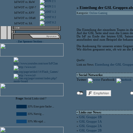
2:1
IsF.WOT
vs.
HoW
2:1
» Einteilung der GSL Gruppen ab
IsF.WOT
vs.
QSF-7
1:2
IsF.WOT
vs.
ANV
Kategorie:
Online-Gaming
0:2
IsF.WOT
vs.
OFaH
0:2
IsF.WOT
vs.
SA
Die Einteilung der einzelnen Teams in d
Auf der GSL Seite sind nun die Listen de
Da IsF zu Ende der letzten GSL Saison
anzufinden sind zum Beispiel die bek
- Zur Sponsor Section -
Die Auslosung für unseren ersten Gegner
Wir dürfen gespannt sein, ob wir an die
Quelle:
Einteilung der GSL Gruppe
Link zur News:
• Social Networks:
Twitter:
Facebook:
Frage:
Social Links sind ?
33% Eine gute Sache ...
• Links zur News:
33% Nervig ...
»
GSL Gruppe 1B
33% Mir egal ...
»
GSL Gruppe 1A
»
GSL Gruppe 2A
»
GSL Gruppe 2B