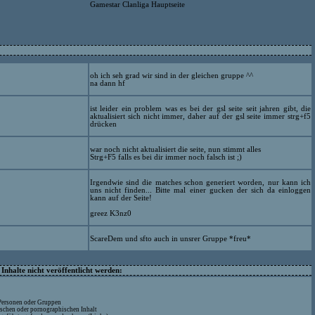
Gamestar Clanliga Hauptseite
oh ich seh grad wir sind in der gleichen gruppe ^^
na dann hf
ist leider ein problem was es bei der gsl seite seit jahren gibt, die
aktualisiert sich nicht immer, daher auf der gsl seite immer strg+f5
drücken
war noch nicht aktualisiert die seite, nun stimmt alles
Strg+F5 falls es bei dir immer noch falsch ist ;)
Irgendwie sind die matches schon generiert worden, nur kann ich
uns nicht finden... Bitte mal einer gucken der sich da einloggen
kann auf der Seite!
greez K3nz0
ScareDem und sfto auch in unsrer Gruppe *freu*
nhalte nicht veröffentlicht werden:
 Personen oder Gruppen
ischen oder pornographischen Inhalt