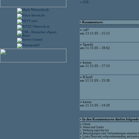
»
GSL
• Kommentare:
»
cid*
am 13.11.05 - 15:15
»
Speedy
am 11.11.05 - 18:02
»
kenny
am 11.11.05 - 17:13
»
K3nz0
am 11.11.05 - 15:30
»
kenny
am 11.11.05 - 14:20
• In den Kommentaren dürfen folgende I
a. Cheats
b. Warez und Cracks
c. Werbung jeglicher Art
d. Beleidigungen oder Verleumdungen einzelner
e. Links/Texte mit volksverhetzendem, antisemit