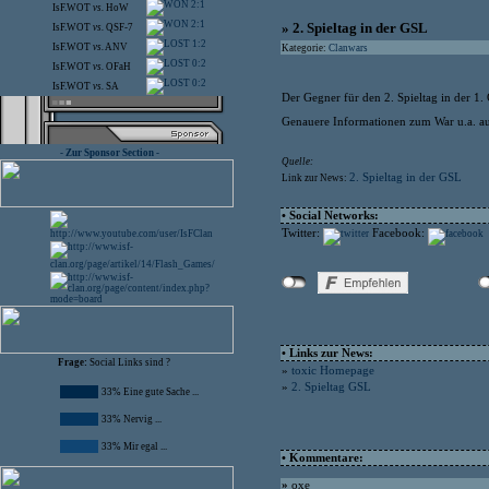
2:1
IsF.WOT
vs.
HoW
2:1
» 2. Spieltag in der GSL
IsF.WOT
vs.
QSF-7
1:2
IsF.WOT
vs.
ANV
Kategorie:
Clanwars
0:2
IsF.WOT
vs.
OFaH
0:2
IsF.WOT
vs.
SA
Der Gegner für den 2. Spieltag in der 1.
Genauere Informationen zum War u.a. auc
- Zur Sponsor Section -
Quelle:
2. Spieltag in der GSL
Link zur News:
• Social Networks:
Twitter:
Facebook:
• Links zur News:
Frage:
Social Links sind ?
»
toxic Homepage
»
2. Spieltag GSL
33% Eine gute Sache ...
33% Nervig ...
33% Mir egal ...
• Kommentare:
»
oxe