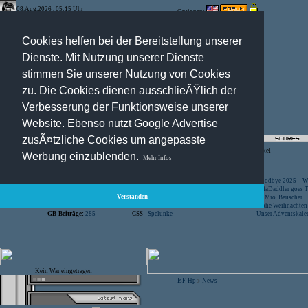
08.Aug.2026 , 05:15 Uhr
Optionen:
Cookies helfen bei der Bereitstellung unserer
Dienste. Mit Nutzung unserer Dienste
stimmen Sie unserer Nutzung von Cookies
zu. Die Cookies dienen ausschlieÃŸlich der
Verbesserung der Funktionsweise unserer
Website. Ebenso nutzt Google Advertise
zusÃ¤tzliche Cookies um angepasste
Registration
-
Suche
-
News Archiv
-
Artikel
Werbung einzublenden.
Mehr Infos
Besucher:
44439874
CS -
SniperWar Server
Goodbye 2025 – Wi
Gespielte Wars:
803
TF2 -
by Server-United.de
SofaDaddler goes T.
Verstanden
User online:
55
CS -
FunYard
40 Mio. Beuscher !..
Benutzer:
618
CS -
Mansion Server
Frohe Weihnachten!
GB-Beiträge:
285
CSS -
Spelunke
Unser Adventskalen
Kein War eingetragen
IsF-Hp
News
>