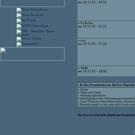
am 20.11.05 - 10:52
»
FoXtr0te
am 19.11.05 - 21:21
»
oxe
am 19.11.05 - 17:18
»
DaRk
am 18.11.05 - 18:06
• In den Kommentaren dürfen folgende I
a. Cheats
b. Warez und Cracks
c. Werbung jeglicher Art
d. Beleidigungen oder Verleumdungen einzelner
e. Links/Texte mit volksverhetzendem, antisemit
f. Hinweise darauf wo das unter a) b) d) und e) a
Die News ist nicht mehr aktuell neue Kommenta