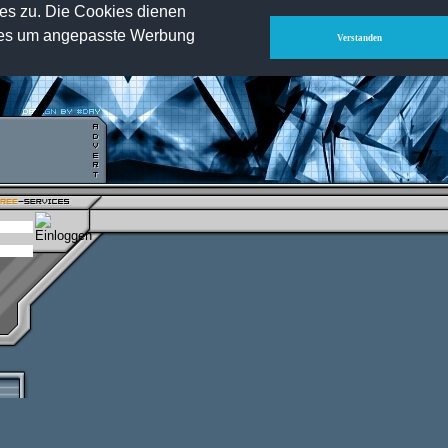
ies zu. Die Cookies dienen
IsF-Clan.com
-
HLTV.info
-
Voice-Server.de
-
Impressum
-
kies um angepasste Werbung
Verstanden