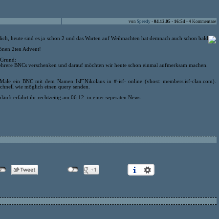
von
Speedy
-
04.12.05 - 16:54
- 4 Kommentare
rklich, heute sind es ja schon 2 und das Warten auf Weihnachten hat demnach auch schon bald
önen 2ten Advent!
 Grund:
ehrere BNCs verschenken und darauf möchten wir heute schon einmal aufmerksam machen.
le ein BNC mit dem Namen IsF`Nikolaus in #-isf- online (vhost: members.isf-clan.com).
 schnell wie möglich einen query senden.
uft erfahrt ihr rechtzeitig am 06.12. in einer seperaten News.