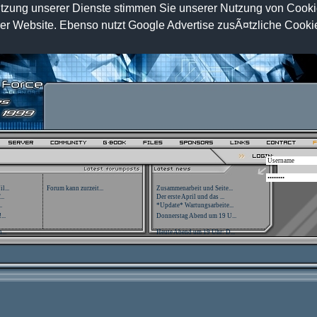
 Nutzung unserer Dienste stimmen Sie unserer Nutzung von Cook
rer Website. Ebenso nutzt Google Advertise zusÃ¤tzliche Coo
l...
Forum kann zurzeit...
Zusammenarbeit und Seite...
..
Der erste April und das ...
.
*Update* Wartungsarbeite...
...
Donnerstag Abend um 19 U...
...
Heute Abend um 19 Uhr: D...