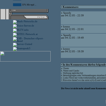
33% Mir egal ...
• Kommentare:
»
Speedy
am 04.12.05 - 22:39
»
kenny
am 04.12.05 - 22:01
»
Speedy
am 04.12.05 - 19:49
»
kenny
am 04.12.05 - 19:39
• In den Kommentaren dürfen folgende I
a. Cheats
b. Warez und Cracks
c. Werbung jeglicher Art
d. Beleidigungen oder Verleumdungen einzelner
e. Links/Texte mit volksverhetzendem, antisemit
f. Hinweise darauf wo das unter a) b) d) und e) a
Die News ist nicht mehr aktuell neue Kommenta