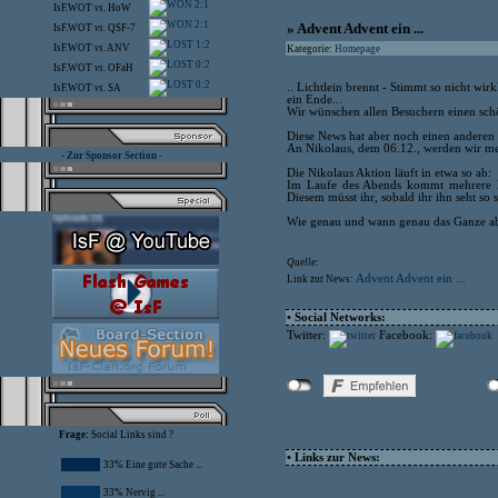
2:1
IsF.WOT
vs.
HoW
2:1
» Advent Advent ein ...
IsF.WOT
vs.
QSF-7
1:2
IsF.WOT
vs.
ANV
Kategorie:
Homepage
0:2
IsF.WOT
vs.
OFaH
0:2
.. Lichtlein brennt - Stimmt so nicht wi
IsF.WOT
vs.
SA
ein Ende...
Wir wünschen allen Besuchern einen sch
Diese News hat aber noch einen anderen
An Nikolaus, dem 06.12., werden wir m
- Zur Sponsor Section -
Die Nikolaus Aktion läuft in etwa so ab:
Im Laufe des Abends kommt mehrere Ma
Diesem müsst ihr, sobald ihr ihn seht so
Wie genau und wann genau das Ganze ablä
Quelle:
Advent Advent ein ...
Link zur News:
• Social Networks:
Twitter:
Facebook:
Frage:
Social Links sind ?
• Links zur News:
33% Eine gute Sache ...
33% Nervig ...