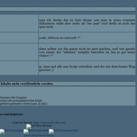
naja ich denke das ist kein thema was man in news commets
diskutieren sollte aber mehr als "ein paar" ircd shells ist auch das
qnet nicht
yeah, isf4own irc-network ^^
dann sollten wir das ganze nicht im qnet machen, weil wer gerade
von einem der "seltenen" netsplits betroffen ist, hat ja gar keine
chance ^^
ja, lasst und alle nen Script schreiben und der mit dem besten Ping
gewinnt ;)
nhalte nicht veröffentlicht werden:
 Personen oder Gruppen
ischen oder pornographischen Inhalt
ufgeführte gefunden werden kann. (Links)
re sind deaktiviert
http://news.isf-clan.net
Link zur Section:
Live Global Server Status