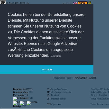
07.Aug.2026 , 00:06 Uhr
Optionen:
Cookies helfen bei der Bereitstellung unserer
Dienste. Mit Nutzung unserer Dienste
stimmen Sie unserer Nutzung von Cookies
zu. Die Cookies dienen ausschlieÃŸlich der
Verbesserung der Funktionsweise unserer
Website. Ebenso nutzt Google Advertise
zusÃ¤tzliche Cookies um angepasste
Werbung einzublenden.
Mehr Infos
Verstanden
Registration
-
Suche
-
News Archiv
-
Artikel
Besucher:
44425371
CS -
SniperWar Server
Goodbye 2025 – Wi
Gespielte Wars:
803
TF2 -
by Server-United.de
SofaDaddler goes T.
User online:
19
CS -
FunYard
40 Mio. Beuscher !..
Benutzer:
618
CS -
Mansion Server
Frohe Weihnachten!
GB-
CSS -
Spelunke
Unser Adventskalen
Beiträge:
285