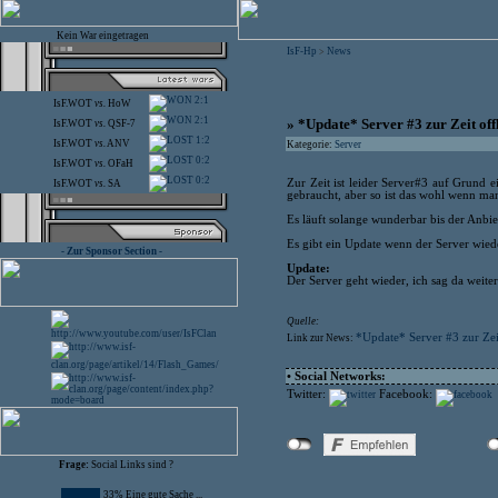
Kein War eingetragen
IsF-Hp
News
>
2:1
IsF.WOT
vs.
HoW
2:1
» *Update* Server #3 zur Zeit off
IsF.WOT
vs.
QSF-7
1:2
IsF.WOT
vs.
ANV
Kategorie:
Server
0:2
IsF.WOT
vs.
OFaH
0:2
Zur Zeit ist leider Server#3 auf Grund ei
IsF.WOT
vs.
SA
gebraucht, aber so ist das wohl wenn man
Es läuft solange wunderbar bis der Anbi
Es gibt ein Update wenn der Server wied
- Zur Sponsor Section -
Update:
Der Server geht wieder, ich sag da weiter 
Quelle:
*Update* Server #3 zur Zei
Link zur News:
• Social Networks:
Twitter:
Facebook:
Frage:
Social Links sind ?
33% Eine gute Sache ...