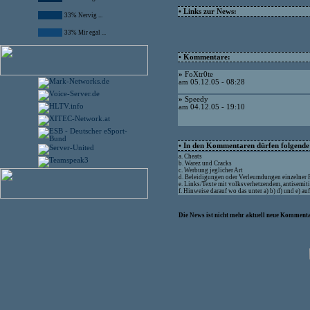
• Links zur News:
33% Nervig ...
33% Mir egal ...
• Kommentare:
»
FoXtr0te
am 05.12.05 - 08:28
»
Speedy
am 04.12.05 - 19:10
• In den Kommentaren dürfen folgende I
a. Cheats
b. Warez und Cracks
c. Werbung jeglicher Art
d. Beleidigungen oder Verleumdungen einzelner
e. Links/Texte mit volksverhetzendem, antisemit
f. Hinweise darauf wo das unter a) b) d) und e) a
Die News ist nicht mehr aktuell neue Kommenta