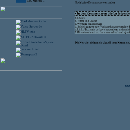
33% Mir egal ...
Noch keine Kommentare vorhanden
• In den Kommentaren dürfen folgende I
a. Cheats
b. Warez und Cracks
c. Werbung jeglicher Art
d. Beleidigungen oder Verleumdungen einzelner
e. Links/Texte mit volksverhetzendem, antisemit
f. Hinweise darauf wo das unter a) b) d) und e) a
Die News ist nicht mehr aktuell neue Kommenta
www.