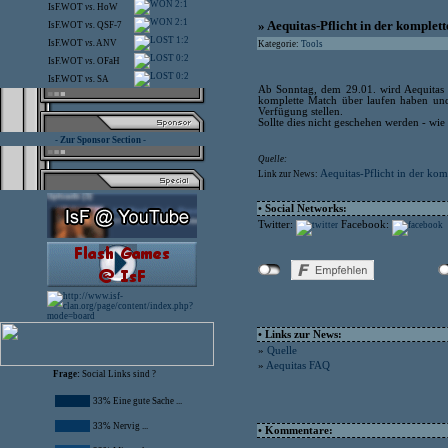
2:1
IsF.WOT
vs.
HoW
2:1
» Aequitas-Pflicht in der komplet
IsF.WOT
vs.
QSF-7
1:2
IsF.WOT
vs.
ANV
Kategorie:
Tools
0:2
IsF.WOT
vs.
OFaH
0:2
IsF.WOT
vs.
SA
Ab Sonntag, dem 29.01. wird Aequitas f
komplette Match über laufen haben un
Verfügung stellen.
Sollte dies nicht geschehen werden - wi
- Zur Sponsor Section -
Quelle:
Aequitas-Pflicht in der ko
Link zur News:
• Social Networks:
Twitter:
Facebook:
• Links zur News:
»
Quelle
»
Aequitas FAQ
Frage:
Social Links sind ?
33% Eine gute Sache ...
33% Nervig ...
• Kommentare: