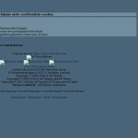
nhalte nicht veröffentlicht werden:
 Personen oder Gruppen
ischen oder pornographischen Inhalt
ufgeführte gefunden werden kann. (Links)
re sind deaktiviert
http://news.isf-clan.net
Link zur Section:
Live Global Server Status
Ladezeit der Seite 0.255282 Sekunden, davon
24 Datenbankabfragen in 0.0711 Sekunden. (cached)
Copyright © 1999-2008 by IsF`Speedy
Copyright © 2009-2016 by IsF`Speedy and IsF`Kenny
Copyright © 2017-2026 by IsF`Speedy, IsF`Kenny and IsF`mark
Version 2.44fcb5c6
- Alle Rechte vorbehalten
isf-clan.org
/
www.isf-clan.com
/
www.isf-clan.eu
/
www.isf-clan.net
Datenschutz
-
Impressum
-
Suche
-
Registrieren