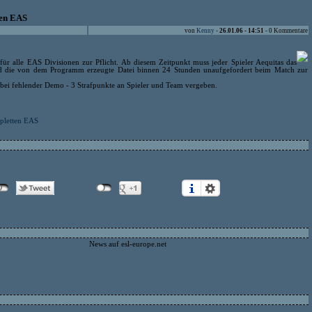
ten EAS
von
Kenny
-
26.01.06 - 14:51
- 0 Kommentare
ür alle EAS Divisionen zur Pflicht. Ab diesem Zeitpunkt muss jeder Spieler Aequitas das
d die von dem Programm erzeugte Datei binnen 24 Stunden unaufgefordert beim Match zur
e bei fehlender Demo - 3 Strafpunkte an Spieler und Team vergeben.
mpletten EAS
News auf esl-europe.net