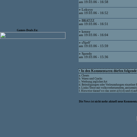
am 19.03.06 - 16:58
»
Lokyyy
am 19.03.06 - 16:52
»
BRATZZ
am 19.03.06 - 16:51
Games-Deals.Eu:
»
kenny
am 19.03.06 - 16:04
»
sYpr0`
am 19.03.06 - 15:59
»
Speedy
am 19.03.06 - 15:36
• In den Kommentaren dürfen folgende I
a. Cheats
b. Warez und Cracks
c. Werbung jeglicher Art
d. Beleidigungen oder Verleumdungen einzelner
e. Links/Texte mit volksverhetzendem, antisemit
f. Hinweise darauf wo das unter a) b) d) und e) a
Die News ist nicht mehr aktuell neue Kommenta