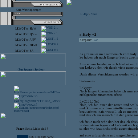
Kein War eingetragen
IsF-Hp
News
>
2:1
IsF.WOT
vs.
HoW
2:1
» Holy +2
IsF.WOT
vs.
QSF-7
1:2
IsF.WOT
vs.
ANV
Kategorie:
Clan
0:2
IsF.WOT
vs.
OFaH
0:2
IsF.WOT
vs.
SA
Es gibt neues im Teambereich vom holy 
So haben wir nach längerer Suche zwei 
Zum einem handelt es sich hierbei um
um Lokyyy den wir durch viele gemeins
- Zur Sponsor Section -
Dank dieser Verstärkungen werden wir un
Statements
Lokyyy:
Nach langer Clansuche habe ich nun end
erfolgreiche zusammen arbeit.
ExC3LL3Nc3:
Hola, ich bin einer der neuen und wollt
und komme aus dem nördlichstem nord
begutachten. naja was soll ich zu meiner 
und das ich ein mensch bin der gerne zoc
ich freue mich sehr darüber das ich das
in den letzten tagen viel fw´s mit euch 
spielen wir jetzt nicht mehr gegeneinand
Frage:
Social Links sind ?
auf eine erfolgreiche und siegreiche zeit
33% Eine gute Sache ...