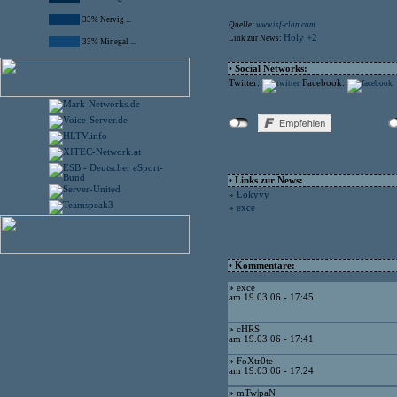
33% Nervig ...
Quelle:
www.isf-clan.com
Holy +2
Link zur News:
33% Mir egal ...
• Social Networks:
Twitter:
Facebook:
• Links zur News:
»
Lokyyy
»
exce
• Kommentare:
»
exce
am 19.03.06 - 17:45
»
cHRS
am 19.03.06 - 17:41
»
FoXtr0te
am 19.03.06 - 17:24
»
mTw|paN