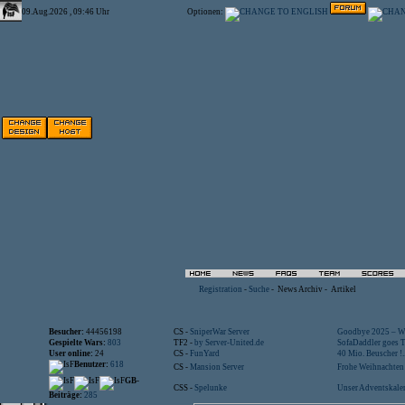
09.Aug.2026 , 09:46 Uhr
Optionen:
Registration
-
Suche
-
News Archiv
-
Artikel
Besucher:
44456198
CS -
SniperWar Server
Goodbye 2025 – Wi
Gespielte Wars:
803
TF2 -
by Server-United.de
SofaDaddler goes T.
User online:
24
CS -
FunYard
40 Mio. Beuscher !..
Benutzer:
618
CS -
Mansion Server
Frohe Weihnachten!
GB-
CSS -
Spelunke
Unser Adventskalen
Beiträge:
285