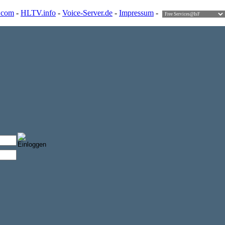
.com
-
HLTV.info
-
Voice-Server.de
-
Impressum
-