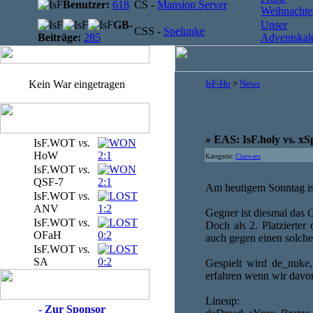
Benutzer:
618
CS -
Mansion Server
Weihnachten
GB-
Unser
CSS -
Spelunke
Beiträge:
285
Adventskale
Kein War eingetragen
IsF-Hp
>
News
» EAS: IsF.holy vs. x
IsF.WOT
vs.
HoW
2:1
Kategorie:
Clanwars
IsF.WOT
vs.
QSF-7
2:1
Am heutigem Sonntag ist
IsF.WOT
vs.
ANV
1:2
Gegner ist diesmal das 
IsF.WOT
vs.
Doch als 2. Platzierter
OFaH
0:2
auch gegen einen solche
IsF.WOT
vs.
SA
0:2
Gespielt wird de_nuke
erfahren wenn wir davo
Lineup:
- Zur Sponsor