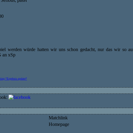
 Serious, pasH
00
iel werden würde hatten wir uns schon gedacht, nur das wir so au
G an xSp
rting *Ergebnis update*
ook:
Matchlink
Homepage