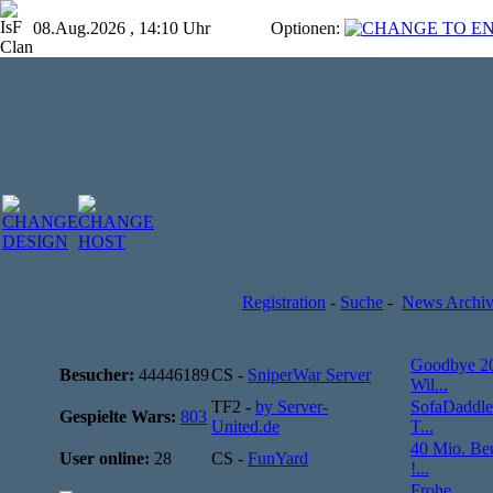
08.Aug.2026 , 14:10 Uhr
Optionen:
Registration
-
Suche
-
News Archi
Goodbye 2
Besucher:
44446189
CS -
SniperWar Server
Wil...
TF2 -
by Server-
SofaDaddle
Gespielte Wars:
803
United.de
T...
40 Mio. Be
User online:
28
CS -
FunYard
!...
Frohe