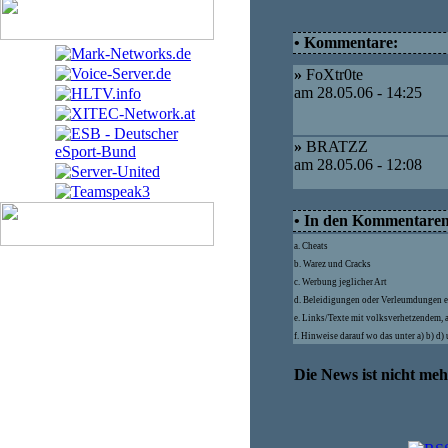
• Kommentare:
»
FoXtr0te
am 28.05.06 - 14:25
»
BRATZZ
am 28.05.06 - 12:08
• In den Kommentaren d
a. Cheats
b. Warez und Cracks
c. Werbung jeglicher Art
d. Beleidigungen oder Verleumdungen e
e. Links/Texte mit volksverhetzendem, 
f. Hinweise darauf wo das unter a) b) d
Die News ist nicht me