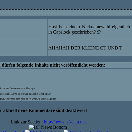
Hast bei deinem Nicknamewahl eigentlich
in Capslock geschrieben? :P
AHAHAH DER KLEINE CT UND T
ürfen folgende Inhalte nicht veröffentlicht werden:
inzelner Personen oder Gruppen
antisemitischen oder pornographischen Inhalt
) und e) aufgeführte gefunden werden kann. (Links)
hr aktuell neue Kommentare sind deaktiviert
Link zur Section:
http://news.isf-clan.net