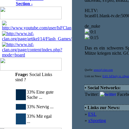
daDread, sYpro, Bratzz,
Section -
HLTV:
bcast01.blank-tv.de:509
de_nuke
0:1
0:15
Das es ein schweres Sp
Mütze kriegen nicht. G
Quelle:
www.isf-clan.com
Frage:
Social Links
Link zur News:
EAS: IsF.holy vs. xSpo
sind ?
• Social Networks:
33% Eine gute
Twitter:
Faceb
Sache ...
33% Nervig ...
• Links zur News:
»
ESL
33% Mir egal
»
xSporting
...