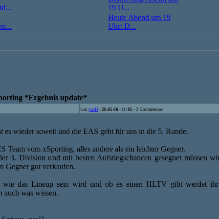
!...
19 U...
Heute Abend um 19
n...
Uhr: D...
Sporting *Ergebnis update*
von
pasH
-
28.05.06 - 11:05
- 2 Kommentare
 es wieder soweit und die EAS geht für uns in die 5. Runde.
CS Team vom xSporting, alles andere als ein leichter Gegner.
 der 3. Division und mit besten Aufstiegschancen gesegnet müssen wi
n Gegner gut verkaufen.
, wie das Lineup sein wird und ob es einen HLTV gibt werdet ihr
n auch was wissen.