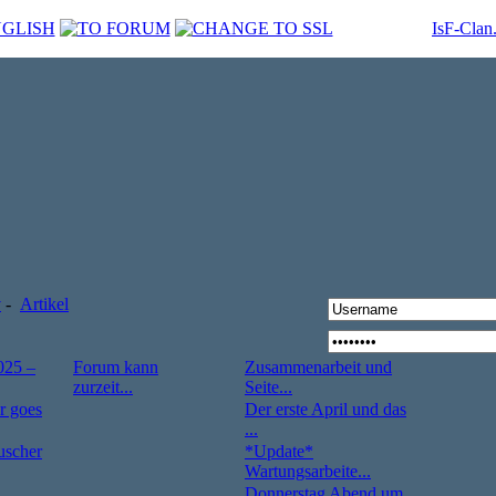
IsF-Clan
v
-
Artikel
025 –
Forum kann
Zusammenarbeit und
zurzeit...
Seite...
r goes
Der erste April und das
...
uscher
*Update*
Wartungsarbeite...
Donnerstag Abend um