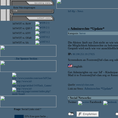
Kein War eingetragen
IsF-Hp
News
>
2:1
IsF.WOT
vs.
HoW
2:1
» Adminrechte *Update*
IsF.WOT
vs.
QSF-7
1:2
IsF.WOT
vs.
ANV
Kategorie:
Server
0:2
IsF.WOT
vs.
OFaH
0:2
Die Aktion läuft zur Zeit nicht so wie wi
IsF.WOT
vs.
SA
die Möglichkeit Adminrechte zu bekommen
Gespielt wird nach wie vor ausschließlic
IP:
80.190.251.19:27025
- Zur Sponsor Section -
Screenshots an Foxtrote@isf-clan.org o
english:
Get Adminrights on our IsF - Kinderpara
Mail it to Foxtrote@isf-clan.org or Ken
Quelle:
www.isf-clan.com
Adminrechte *Update*
Link zur News:
• Social Networks:
Twitter:
Facebook:
Frage:
Social Links sind ?
33% Eine gute Sache ...