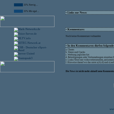
33% Nervig ...
33% Mir egal ...
• Links zur News:
• Kommentare:
Noch keine Kommentare vorhanden
• In den Kommentaren dürfen folgende I
a. Cheats
b. Warez und Cracks
c. Werbung jeglicher Art
d. Beleidigungen oder Verleumdungen einzelner
e. Links/Texte mit volksverhetzendem, antisemit
f. Hinweise darauf wo das unter a) b) d) und e) a
Die News ist nicht mehr aktuell neue Kommenta
www.