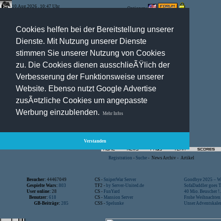
10.Aug.2026 , 10:47 Uhr
Optionen:
Cookies helfen bei der Bereitstellung unserer
Dienste. Mit Nutzung unserer Dienste
stimmen Sie unserer Nutzung von Cookies
zu. Die Cookies dienen ausschlieÃŸlich der
Verbesserung der Funktionsweise unserer
Website. Ebenso nutzt Google Advertise
zusÃ¤tzliche Cookies um angepasste
Werbung einzublenden.
Mehr Infos
Verstanden
Registration
-
Suche
-
News Archiv
-
Artikel
Besucher:
44467049
CS -
SniperWar Server
Goodbye 2025 – Wi
Gespielte Wars:
803
TF2 -
by Server-United.de
SofaDaddler goes T.
User online:
28
CS -
FunYard
40 Mio. Beuscher !..
Benutzer:
618
CS -
Mansion Server
Frohe Weihnachten!
GB-Beiträge:
285
CSS -
Spelunke
Unser Adventskalen