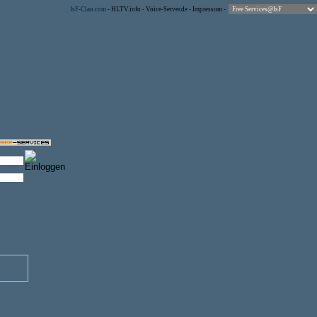
IsF-Clan.com
-
HLTV.info
-
Voice-Server.de
-
Impressum
-