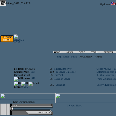
08.Aug.2026 , 05:06 Uhr
Optionen:
Registration
-
Suche
-
News Archiv
-
Artikel
Besucher:
44439781
CS -
SniperWar Server
Goodbye 2025 – Wi
Gespielte Wars:
803
TF2 -
by Server-United.de
SofaDaddler goes T.
User online:
23
CS -
FunYard
40 Mio. Beuscher !..
Benutzer:
618
CS -
Mansion Server
Frohe Weihnachten!
GB-
CSS -
Spelunke
Unser Adventskalen
Beiträge:
285
Kein War eingetragen
IsF-Hp
News
>