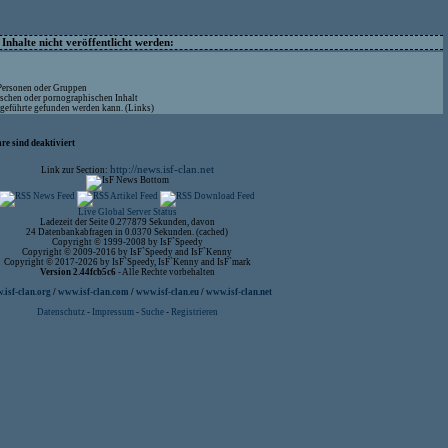
nhalte nicht veröffentlicht werden:
 Personen oder Gruppen
ischen oder pornographischen Inhalt
ufgeführte gefunden werden kann. (Links)
re sind deaktiviert
http://news.isf-clan.net
Link zur Section:
Live Global Server Status
Ladezeit der Seite 0.277879 Sekunden, davon
24 Datenbankabfragen in 0.0370 Sekunden. (cached)
Copyright © 1999-2008 by IsF`Speedy
Copyright © 2009-2016 by IsF`Speedy and IsF`Kenny
Copyright © 2017-2026 by IsF`Speedy, IsF`Kenny and IsF`mark
Version 2.44fcb5c6
- Alle Rechte vorbehalten
isf-clan.org
/
www.isf-clan.com
/
www.isf-clan.eu
/
www.isf-clan.net
Datenschutz
-
Impressum
-
Suche
-
Registrieren