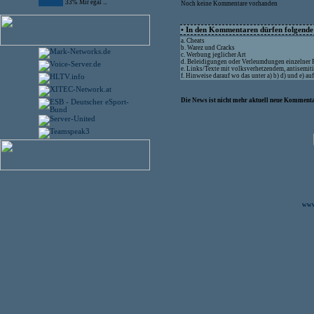
33% Mir egal ...
Noch keine Kommentare vorhanden
• In den Kommentaren dürfen folgende I
a. Cheats
b. Warez und Cracks
c. Werbung jeglicher Art
d. Beleidigungen oder Verleumdungen einzelner
e. Links/Texte mit volksverhetzendem, antisemit
f. Hinweise darauf wo das unter a) b) d) und e) a
Die News ist nicht mehr aktuell neue Kommenta
www.