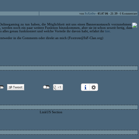
von
FoXtr0te
-
05.07.06 - 21:39
- 0 Kommentare
it Onlinegaming zu tun haben, die Möglichkeit mit uns einen Banneraustausch vorzunehmen.
g, werden noch ein paar weitere Funktion hinzukommen, aber sie ist schon soweit fertig, dass
 alles genau funktioniert und welche Vorteile ihr davon habt, erfahrt ihr
.
hier
 entweder in die Comments oder direkt an mich (Foxtrote@IsF-Clan.org)
LinkUS Section