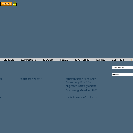
l...
Forum kann zurzeit...
Zusammenarbeit und Seite...
..
Der erste April und das ...
.
*Update* Wartungsarbeite...
...
Donnerstag Abend um 19 U...
...
Heute Abend um 19 Uhr: D...