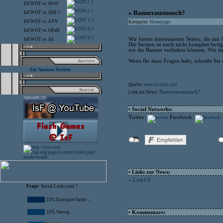
2:1
IsF.WOT
vs.
HoW
2:1
» Banneraustausch?
IsF.WOT
vs.
QSF-7
1:2
IsF.WOT
vs.
ANV
Kategorie:
Homepage
0:2
IsF.WOT
vs.
OFaH
0:2
Wir bieten interessierten Seiten, die m
IsF.WOT
vs.
SA
Die Section ist noch nicht komplett ferti
wir die Banner verlinken können. Wie das
Wenn Ihr dazu Fragen habt, schreibt Sie
- Zur Sponsor Section -
Quelle:
www.isf-clan.com
Banneraustausch?
Link zur News:
• Social Networks:
Twitter:
Facebook:
• Links zur News:
»
LinkUS
Frage:
Social Links sind ?
33% Eine gute Sache ...
33% Nervig ...
• Kommentare: