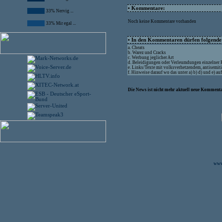
• Kommentare:
33% Nervig ...
Noch keine Kommentare vorhanden
33% Mir egal ...
• In den Kommentaren dürfen folgende I
a. Cheats
b. Warez und Cracks
c. Werbung jeglicher Art
d. Beleidigungen oder Verleumdungen einzelner
e. Links/Texte mit volksverhetzendem, antisemit
f. Hinweise darauf wo das unter a) b) d) und e) a
Die News ist nicht mehr aktuell neue Kommenta
www.