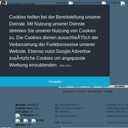
Optionen:
09.Aug.2026 , 18:08 Uhr
Cookies helfen bei der Bereitstellung unserer
Dienste. Mit Nutzung unserer Dienste
stimmen Sie unserer Nutzung von Cookies
zu. Die Cookies dienen ausschlieÃŸlich der
Verbesserung der Funktionsweise unserer
Website. Ebenso nutzt Google Advertise
zusÃ¤tzliche Cookies um angepasste
Werbung einzublenden.
Mehr Infos
Verstanden
Registration
-
Suche
-
News Archiv
-
Artikel
Besucher:
44460523
CS -
SniperWar Server
Goodbye 2025 – Wi
Gespielte Wars:
803
TF2 -
by Server-United.de
SofaDaddler goes T.
User online:
28
CS -
FunYard
40 Mio. Beuscher !..
Benutzer:
618
CS -
Mansion Server
Frohe Weihnachten!
GB-
CSS -
Spelunke
Unser Adventskalen
Beiträge:
285