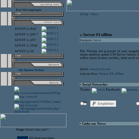
Kein War eingetragen
IsF-Hp
News
>
2:1
IsF.WOT
vs.
HoW
2:1
» Server #3 offline
IsF.WOT
vs.
QSF-7
1:2
IsF.WOT
vs.
ANV
Kategorie:
Server
0:2
IsF.WOT
vs.
OFaH
0:2
Der Vertrag mit g-portal ist nun ausge
IsF.WOT
vs.
SA
einen anderen guten CW-Server haben, 
selber einen hosten werden, steht noch ni
Quelle:
www.isf-clan.com
- Zur Sponsor Section -
Server #3 offline
Link zur News:
• Social Networks:
Twitter:
Facebook:
• Links zur News:
Frage:
Social Links sind ?
33% Eine gute Sache ...