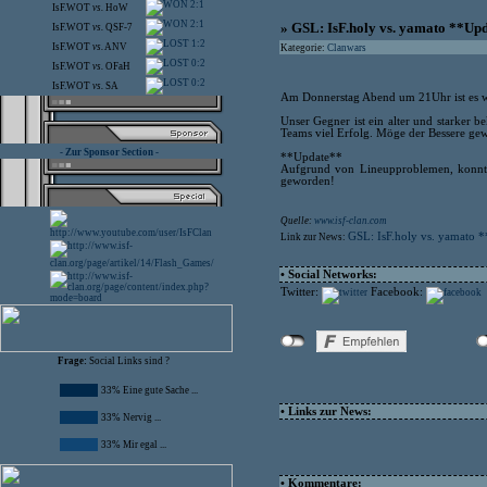
2:1
IsF.WOT
vs.
HoW
2:1
» GSL: IsF.holy vs. yamato **Up
IsF.WOT
vs.
QSF-7
1:2
IsF.WOT
vs.
ANV
Kategorie:
Clanwars
0:2
IsF.WOT
vs.
OFaH
0:2
IsF.WOT
vs.
SA
Am Donnerstag Abend um 21Uhr ist es wie
Unser Gegner ist ein alter und starker
Teams viel Erfolg. Möge der Bessere ge
- Zur Sponsor Section -
**Update**
Aufgrund von Lineupproblemen, konnte 
geworden!
Quelle:
www.isf-clan.com
GSL: IsF.holy vs. yamato 
Link zur News:
• Social Networks:
Twitter:
Facebook:
Frage:
Social Links sind ?
33% Eine gute Sache ...
• Links zur News:
33% Nervig ...
33% Mir egal ...
• Kommentare: