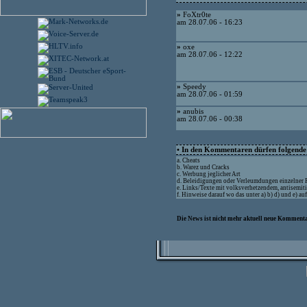
»
FoXtr0te
am 28.07.06 - 16:23
»
oxe
am 28.07.06 - 12:22
»
Speedy
am 28.07.06 - 01:59
»
anubis
am 28.07.06 - 00:38
• In den Kommentaren dürfen folgende I
a. Cheats
b. Warez und Cracks
c. Werbung jeglicher Art
d. Beleidigungen oder Verleumdungen einzelner
e. Links/Texte mit volksverhetzendem, antisemit
f. Hinweise darauf wo das unter a) b) d) und e) a
Die News ist nicht mehr aktuell neue Kommenta