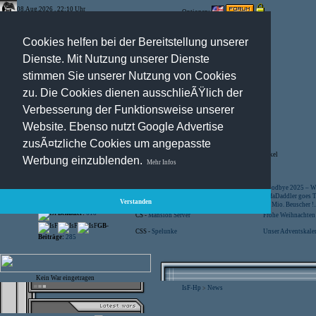
08.Aug.2026 , 22:10 Uhr
Optionen:
Cookies helfen bei der Bereitstellung unserer
Dienste. Mit Nutzung unserer Dienste
stimmen Sie unserer Nutzung von Cookies
zu. Die Cookies dienen ausschlieÃŸlich der
Verbesserung der Funktionsweise unserer
Website. Ebenso nutzt Google Advertise
zusÃ¤tzliche Cookies um angepasste
Registration
-
Suche
-
News Archiv
-
Artikel
Werbung einzublenden.
Mehr Infos
Besucher:
44451636
CS -
SniperWar Server
Goodbye 2025 – Wi
Gespielte Wars:
803
TF2 -
by Server-United.de
SofaDaddler goes T.
Verstanden
User online:
28
CS -
FunYard
40 Mio. Beuscher !..
Benutzer:
618
CS -
Mansion Server
Frohe Weihnachten!
GB-
CSS -
Spelunke
Unser Adventskalen
Beiträge:
285
Kein War eingetragen
IsF-Hp
News
>