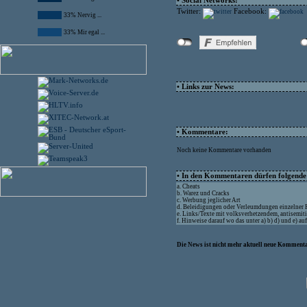
• Social Networks:
Twitter:
Facebook:
33% Nervig ...
33% Mir egal ...
• Links zur News:
• Kommentare:
Noch keine Kommentare vorhanden
• In den Kommentaren dürfen folgende I
a. Cheats
b. Warez und Cracks
c. Werbung jeglicher Art
d. Beleidigungen oder Verleumdungen einzelner
e. Links/Texte mit volksverhetzendem, antisemit
f. Hinweise darauf wo das unter a) b) d) und e) a
Die News ist nicht mehr aktuell neue Kommenta