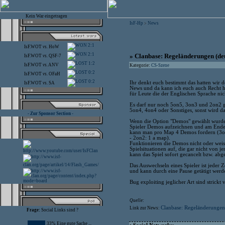
Kein War eingetragen
IsF-Hp
News
>
2:1
IsF.WOT
vs.
HoW
2:1
» Clanbase: Regeländerungen (de
IsF.WOT
vs.
QSF-7
1:2
IsF.WOT
vs.
ANV
Kategorie:
CS-Szene
0:2
IsF.WOT
vs.
OFaH
0:2
Ihr denkt euch bestimmt das hatten wir d
IsF.WOT
vs.
SA
News und da kann ich euch auch Recht h
für Leute die der Englischen Sprache nic
Es darf nur noch 5on5, 3on3 und 2on2 ge
5on4, 4on4 oder Sonstiges, sonst wird da
- Zur Sponsor Section -
Wenn die Option "Demos" gewählt wurde
Spieler Demos aufzeichnen und am Ende 
kann man pro Map 4 Demos fordern (3o
- 2on2: 1 a map).
Funktionieren die Demos nicht oder wei
Spielsituationen auf, die gar nicht von j
kann das Spiel sofort gecancelt bzw. ab
Das Auswechseln eines Spieler ist jeder Ze
und kann durch eine Pause getätigt werd
Bug exploiting jeglicher Art sind strickt 
Quelle:
Clanbase: Regeländerungen
Link zur News:
Frage:
Social Links sind ?
33% Eine gute Sache ...