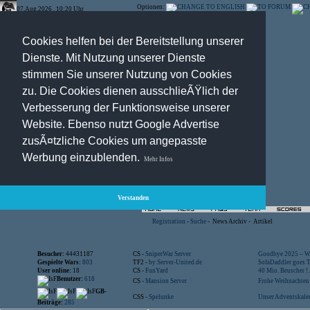
Optionen:
07.Aug.2026 , 10:20 Uhr
Cookies helfen bei der Bereitstellung unserer
Dienste. Mit Nutzung unserer Dienste
stimmen Sie unserer Nutzung von Cookies
zu. Die Cookies dienen ausschlieÃŸlich der
Verbesserung der Funktionsweise unserer
Website. Ebenso nutzt Google Advertise
zusÃ¤tzliche Cookies um angepasste
Werbung einzublenden.
Mehr Infos
Verstanden
Registration
-
Suche
-
News Archiv
-
Artikel
Besucher:
44431187
CS -
SniperWar Server
Goodbye 2025 – Wi
Gespielte Wars:
803
TF2 -
by Server-United.de
SofaDaddler goes T.
User online:
18
CS -
FunYard
40 Mio. Beuscher !..
Benutzer:
618
CS -
Mansion Server
Frohe Weihnachten!
GB-
CSS -
Spelunke
Unser Adventskalen
Beiträge:
285