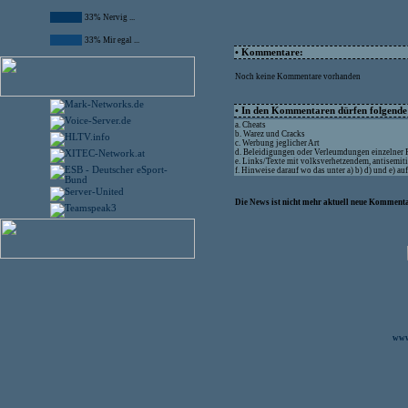
33% Nervig ...
33% Mir egal ...
• Kommentare:
Noch keine Kommentare vorhanden
• In den Kommentaren dürfen folgende I
a. Cheats
b. Warez und Cracks
c. Werbung jeglicher Art
d. Beleidigungen oder Verleumdungen einzelner
e. Links/Texte mit volksverhetzendem, antisemit
f. Hinweise darauf wo das unter a) b) d) und e) a
Die News ist nicht mehr aktuell neue Kommenta
www.