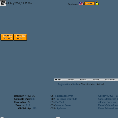
06.Aug.2026 , 23:25 Uhr
Optionen:
Registration
-
Suche
-
News Archiv
-
Artikel
Besucher:
44425143
CS -
SniperWar Server
Goodbye 2025 – Wi
Gespielte Wars:
803
TF2 -
by Server-United.de
SofaDaddler goes T.
User online:
27
CS -
FunYard
40 Mio. Beuscher !..
Benutzer:
618
CS -
Mansion Server
Frohe Weihnachten!
GB-Beiträge:
285
CSS -
Spelunke
Unser Adventskalen