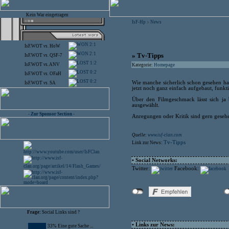
Kein War eingetragen
IsF-Hp
News
>
2:1
IsF.WOT
vs.
HoW
2:1
» Tv-Tipps
IsF.WOT
vs.
QSF-7
1:2
IsF.WOT
vs.
ANV
Kategorie:
Homepage
0:2
IsF.WOT
vs.
OFaH
0:2
Wie manche sicherlich schon gesehen habe
IsF.WOT
vs.
SA
jetzt noch ganz einfach aufgebaut, funkti
Über den Filmgeschmack lässt sich ja 
ausgewählt.
- Zur Sponsor Section -
Anregungen oder Kritik sind gern geseh
Quelle:
www.isf-clan.com
Tv-Tipps
Link zur News:
• Social Networks:
Twitter:
Facebook:
Frage:
Social Links sind ?
• Links zur News:
33% Eine gute Sache ...