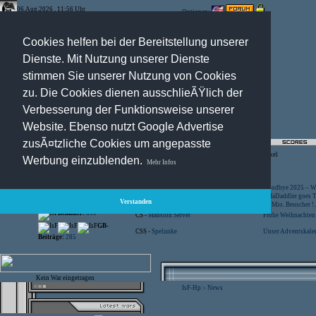
06.Aug.2026 , 11:56 Uhr
Optionen:
Cookies helfen bei der Bereitstellung unserer
Dienste. Mit Nutzung unserer Dienste
stimmen Sie unserer Nutzung von Cookies
zu. Die Cookies dienen ausschlieÃŸlich der
Verbesserung der Funktionsweise unserer
Website. Ebenso nutzt Google Advertise
zusÃ¤tzliche Cookies um angepasste
Registration
-
Suche
-
News Archiv
-
Artikel
Werbung einzublenden.
Mehr Infos
Besucher:
44420542
CS -
SniperWar Server
Goodbye 2025 – Wi
Gespielte Wars:
803
TF2 -
by Server-United.de
SofaDaddler goes T.
Verstanden
User online:
12
CS -
FunYard
40 Mio. Beuscher !..
Benutzer:
618
CS -
Mansion Server
Frohe Weihnachten!
GB-
CSS -
Spelunke
Unser Adventskalen
Beiträge:
285
Kein War eingetragen
IsF-Hp
News
>