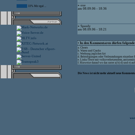
»
oxe
33% Mir egal ...
am 08.09.06 - 18:36
»
Speedy
am 08.09.06 - 18:21
• In den Kommentaren dürfen folgende I
a. Cheats
b. Warez und Cracks
c. Werbung jeglicher Art
d. Beleidigungen oder Verleumdungen einzelner
e. Links/Texte mit volksverhetzendem, antisemit
f. Hinweise darauf wo das unter a) b) d) und e) a
Die News ist nicht mehr aktuell neue Kommenta
www.