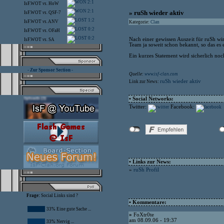
2:1
IsF.WOT
vs.
HoW
2:1
» ruSh wieder aktiv
IsF.WOT
vs.
QSF-7
1:2
IsF.WOT
vs.
ANV
Kategorie:
Clan
0:2
IsF.WOT
vs.
OFaH
0:2
Nach einer gewissen Auszeit für ruSh wird
IsF.WOT
vs.
SA
Team ja soweit schon bekannt, so das es 
Ein kurzes Statement wird sicherlich noch
- Zur Sponsor Section -
Quelle:
www.isf-clan.com
ruSh wieder aktiv
Link zur News:
• Social Networks:
Twitter:
Facebook:
• Links zur News:
»
ruSh Profil
Frage:
Social Links sind ?
• Kommentare:
33% Eine gute Sache ...
»
FoXtr0te
am 08.09.06 - 19:37
33% Nervig ...