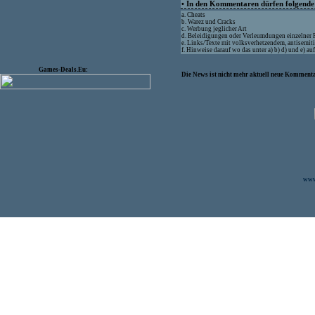
• In den Kommentaren dürfen folgende I
a. Cheats
b. Warez und Cracks
c. Werbung jeglicher Art
d. Beleidigungen oder Verleumdungen einzelner
e. Links/Texte mit volksverhetzendem, antisemit
f. Hinweise darauf wo das unter a) b) d) und e) a
Games-Deals.Eu:
Die News ist nicht mehr aktuell neue Kommenta
www.