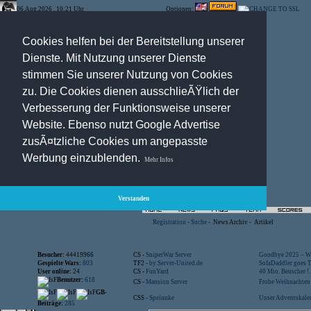
06.Aug.2026 , 10:21 Uhr
Optionen:
Cookies helfen bei der Bereitstellung unserer
Dienste. Mit Nutzung unserer Dienste
stimmen Sie unserer Nutzung von Cookies
zu. Die Cookies dienen ausschlieÃŸlich der
Verbesserung der Funktionsweise unserer
Website. Ebenso nutzt Google Advertise
zusÃ¤tzliche Cookies um angepasste
Werbung einzublenden.
Mehr Infos
Verstanden
Registration
-
Suche
-
News Archiv
-
Artikel
Besucher:
44419966
CS -
SniperWar Server
Goodbye 2025 – Wi
Gespielte Wars:
803
TF2 -
by Server-United.de
SofaDaddler goes T.
User online:
24
CS -
FunYard
40 Mio. Beuscher !..
Benutzer:
618
CS -
Mansion Server
Frohe Weihnachten!
GB-
CSS -
Spelunke
Unser Adventskalen
Beiträge:
285