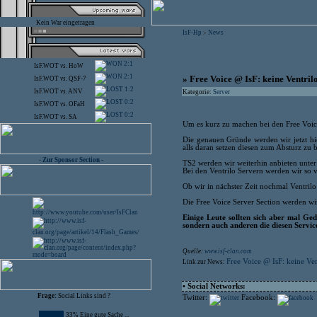
Kein War eingetragen
IsF-Hp
News
>
2:1
IsF.WOT
vs.
HoW
2:1
» Free Voice @ IsF: keine Ventri
IsF.WOT
vs.
QSF-7
1:2
IsF.WOT
vs.
ANV
Kategorie:
Server
0:2
IsF.WOT
vs.
OFaH
0:2
IsF.WOT
vs.
SA
Um es kurz zu machen bei den Free Voi
Die genauen Gründe werden wir jetzt hi
alls daran setzen diesen zum Absturz zu 
- Zur Sponsor Section -
TS2 werden wir weiterhin anbieten unter 
Bei den Ventrilo Servern werden wir so v
Ob wir in nächster Zeit nochmal Ventrilo S
Die Free Voice Server Section werden wi
Einige Leute sollten sich aber mal Ge
sondern auch anderen die diesen Servi
Quelle:
www.isf-clan.com
Free Voice @ IsF: keine Ve
Link zur News:
• Social Networks:
Frage:
Social Links sind ?
Twitter:
Facebook:
33% Eine gute Sache ...