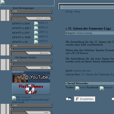
Kein War eingetragen
IsF-Hp
News
>
2:1
IsF.WOT
vs.
HoW
2:1
» 11. Saison der Gamestar-Liga
IsF.WOT
vs.
QSF-7
1:2
IsF.WOT
vs.
ANV
Kategorie:
Online-Gaming
0:2
IsF.WOT
vs.
OFaH
0:2
Die Anmeldung für die 11. Saison der Ga
IsF.WOT
vs.
SA
werden aber bald veröffentlicht.
Neben den drei üblichen Spielen (Counte
wie z.B. CS:Source.
- Zur Sponsor Section -
Die Anmeldung für die neue Saison be
werden auch an dieser Saison teilnehmen 
Quelle:
www.isf-clan.com
11. Saison der Gamestar-Li
Link zur News:
• Social Networks:
Twitter:
Facebook: