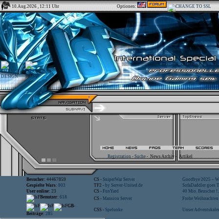
10.Aug.2026 , 12:11 Uhr
Optionen:
Registration
-
Suche
-
News Archiv
-
Artikel
Besucher:
44467859
CS -
SniperWar Server
Goodbye 2025 – Wi
Gespielte Wars:
803
TF2 -
by Server-United.de
SofaDaddler goes T.
User online:
23
CS -
FunYard
40 Mio. Beuscher !..
Benutzer:
618
CS -
Mansion Server
Frohe Weihnachten!
GB-
CSS -
Spelunke
Unser Adventskalen
Beiträge:
285