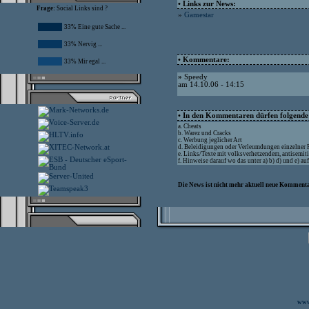
• Links zur News:
Frage:
Social Links sind ?
»
Gamestar
33% Eine gute Sache ...
33% Nervig ...
• Kommentare:
33% Mir egal ...
»
Speedy
am 14.10.06 - 14:15
• In den Kommentaren dürfen folgende I
a. Cheats
b. Warez und Cracks
c. Werbung jeglicher Art
d. Beleidigungen oder Verleumdungen einzelner
e. Links/Texte mit volksverhetzendem, antisemit
f. Hinweise darauf wo das unter a) b) d) und e) a
Die News ist nicht mehr aktuell neue Kommenta
www.