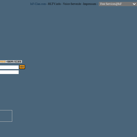
IsF-Clan.com
-
HLTV.info
-
Voice-Server.de
-
Impressum
-