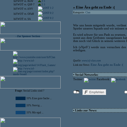
IsF.WOT
vs.
HoW
2:1
IsF.WOT
vs.
QSF-7
2:1
» Eine Ära geht zu Ende :(
1:2
IsF.WOT
vs.
ANV
Kategorie:
Clan
0:2
IsF.WOT
vs.
OFaH
0:2
IsF.WOT
vs.
SA
Wie uns heute mitgeteilt wurde, verläss
Spieler unseres Squads und wir müssen s
Es wird schwer für uns Pash zu ersetzen,
- Zur Sponsor Section -
somit aus dem Gröbsten rausgelassen hat
ihm noch viel Glück in seinem weiteren
Ich (sYpr0`) werde nun versuchen den 
erledigen.
Quelle:
www.isf-clan.com
Eine Ära geht zu Ende :(
Link zur News:
• Social Networks:
Twitter:
Facebook:
Frage:
Social Links sind ?
33% Eine gute Sache ...
33% Nervig ...
• Links zur News:
33% Mir egal ...