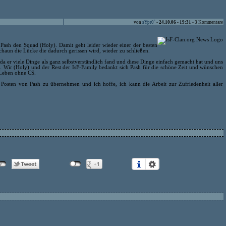
von
sYpr0`
-
24.10.06 - 19:31
- 3 Kommentare
t Pash den Squad (Holy). Damit geht leider wieder einer der besten
chaun die Lücke die dadurch gerissen wird, wieder zu schließen.
 da er viele Dinge als ganz selbstverständlich fand und diese Dinge einfach gemacht hat und uns
. Wir (Holy) und der Rest der IsF-Family bedankt sich Pash für die schöne Zeit und wünschen
 Leben ohne CS.
Posten von Pash zu übernehmen und ich hoffe, ich kann die Arbeit zur Zufriedenheit aller