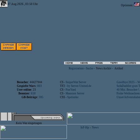
07.Aug.2026 , 03:50 Uhr
Optionen:
Registration
-
Suche
-
News Archiv
-
Artikel
Besucher:
44427944
CS -
SniperWar Server
Goodbye 2025 – Wi
Gespielte Wars:
803
TF2 -
by Server-United.de
SofaDaddler goes T.
User online:
23
CS -
FunYard
40 Mio. Beuscher !..
Benutzer:
618
CS -
Mansion Server
Frohe Weihnachten!
GB-Beiträge:
285
CSS -
Spelunke
Unser Adventskalen
Kein War eingetragen
IsF-Hp
News
>