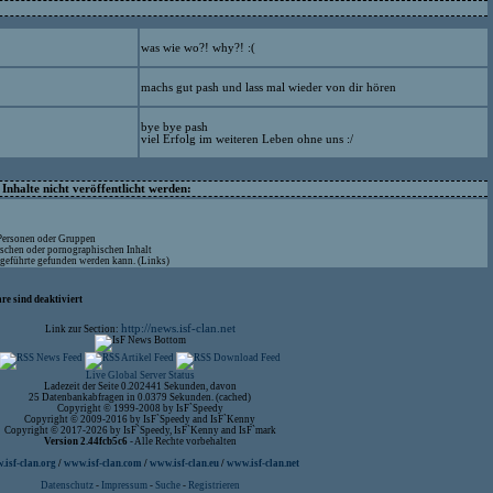
was wie wo?! why?! :(
machs gut pash und lass mal wieder von dir hören
bye bye pash
viel Erfolg im weiteren Leben ohne uns :/
nhalte nicht veröffentlicht werden:
 Personen oder Gruppen
ischen oder pornographischen Inhalt
ufgeführte gefunden werden kann. (Links)
re sind deaktiviert
http://news.isf-clan.net
Link zur Section:
Live Global Server Status
Ladezeit der Seite 0.202441 Sekunden, davon
25 Datenbankabfragen in 0.0379 Sekunden. (cached)
Copyright © 1999-2008 by IsF`Speedy
Copyright © 2009-2016 by IsF`Speedy and IsF`Kenny
Copyright © 2017-2026 by IsF`Speedy, IsF`Kenny and IsF`mark
Version 2.44fcb5c6
- Alle Rechte vorbehalten
isf-clan.org
/
www.isf-clan.com
/
www.isf-clan.eu
/
www.isf-clan.net
Datenschutz
-
Impressum
-
Suche
-
Registrieren