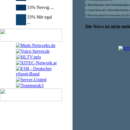
d. Beleidigungen oder Verleumdungen e
33% Nervig ...
e. Links/Texte mit volksverhetzendem, 
f. Hinweise darauf wo das unter a) b) d
33% Mir egal
...
Die News ist nicht me