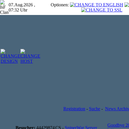
07.Aug.2026 ,
Optionen:
07:32 Uhr
Registration
-
Suche
-
News Archi
Goodbye 2
Besucher:
44429874
CS -
SniperWar Server