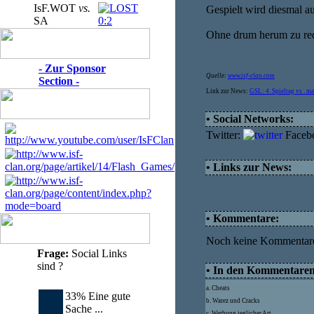
IsF.WOT
vs.
Gespielt wird diesmal a
SA
0:2
Ohne drum herum zu rede
- Zur Sponsor
Quelle:
www.isf-clan.com
Section -
Link zur News:
GSL: 4. Spieltag vs . ma
• Social Networks:
Twitter:
Faceb
• Links zur News:
• Kommentare:
Noch keine Kommentar
Frage:
Social Links
sind ?
• In den Kommentaren d
a. Cheats
33% Eine gute
b. Warez und Cracks
Sache ...
c. Werbung jeglicher Art