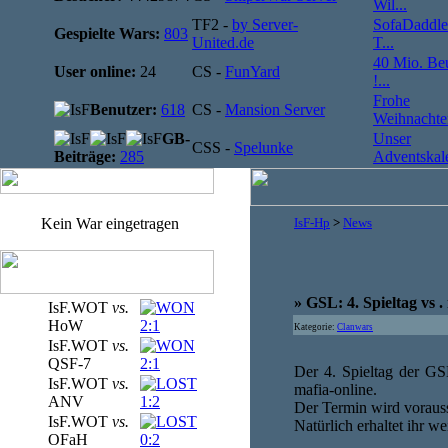
Wil...
TF2 -
by Server-
SofaDaddle
Gespielte Wars:
803
United.de
T...
40 Mio. Be
User online:
24
CS -
FunYard
!...
Frohe
Benutzer:
618
CS -
Mansion Server
Weihnachten
GB-
Unser
CSS -
Spelunke
Beiträge:
285
Adventskale
Kein War eingetragen
IsF-Hp
>
News
» GSL: 4. Spieltag vs .
IsF.WOT
vs.
HoW
2:1
Kategorie:
Clanwars
IsF.WOT
vs.
QSF-7
2:1
Der 4. Spieltag der GS
IsF.WOT
vs.
mafia-online.
ANV
1:2
Der Termin wird vorauss
IsF.WOT
vs.
Natürlich erhaltet ihr we
OFaH
0:2