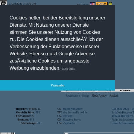
10.Aug.2026 , 15:36 Uhr
Optionen:
Cookies helfen bei der Bereitstellung unserer
Dienste. Mit Nutzung unserer Dienste
stimmen Sie unserer Nutzung von Cookies
zu. Die Cookies dienen ausschlieÃŸlich der
Verbesserung der Funktionsweise unserer
Website. Ebenso nutzt Google Advertise
zusÃ¤tzliche Cookies um angepasste
Werbung einzublenden.
Mehr Infos
Verstanden
Registration
-
Suche
-
News Archiv
-
Artikel
Besucher:
44469543
CS -
SniperWar Server
Goodbye 2025 – Wi
Gespielte Wars:
803
TF2 -
by Server-United.de
SofaDaddler goes T.
User online:
27
CS -
FunYard
40 Mio. Beuscher !..
Benutzer:
618
CS -
Mansion Server
Frohe Weihnachten!
GB-Beiträge:
285
CSS -
Spelunke
Unser Adventskalen