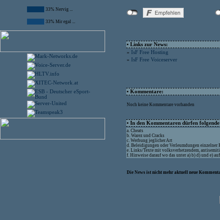
33% Nervig ...
33% Mir egal ...
• Links zur News:
»
IsF Free Hosting
»
IsF Free Voiceserver
• Kommentare:
Noch keine Kommentare vorhanden
• In den Kommentaren dürfen folgende I
a. Cheats
b. Warez und Cracks
c. Werbung jeglicher Art
d. Beleidigungen oder Verleumdungen einzelner
e. Links/Texte mit volksverhetzendem, antisemit
f. Hinweise darauf wo das unter a) b) d) und e) a
Die News ist nicht mehr aktuell neue Kommenta