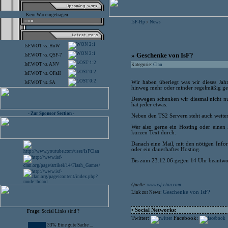
Kein War eingetragen
IsF-Hp
News
>
2:1
IsF.WOT
vs.
HoW
2:1
» Geschenke von IsF?
IsF.WOT
vs.
QSF-7
1:2
IsF.WOT
vs.
ANV
Kategorie:
Clan
0:2
IsF.WOT
vs.
OFaH
0:2
Wir haben überlegt was wir dieses Jah
IsF.WOT
vs.
SA
hinweg mehr oder minder regelmäßig gem
Deswegen schenken wir diesmal nicht nu
hat jeder etwas.
- Zur Sponsor Section -
Neben den TS2 Servern steht auch weite
Wer also gerne ein Hosting oder einen k
kurzen Text durch.
Danach eine Mail, mit den nötigen Info
oder ein dauerhaftes Hosting.
Bis zum 23.12.06 gegen 14 Uhr beantwort
Quelle:
www.isf-clan.com
Geschenke von IsF?
Link zur News:
• Social Networks:
Frage:
Social Links sind ?
Twitter:
Facebook:
33% Eine gute Sache ...