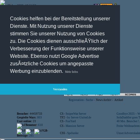
09.Aug.2026 , 16:54 Uhr
Optionen:
Cookies helfen bei der Bereitstellung unserer
Dienste. Mit Nutzung unserer Dienste
stimmen Sie unserer Nutzung von Cookies
zu. Die Cookies dienen ausschlieÃŸlich der
Verbesserung der Funktionsweise unserer
Website. Ebenso nutzt Google Advertise
zusÃ¤tzliche Cookies um angepasste
Werbung einzublenden.
Mehr Infos
Verstanden
Registration
-
Suche
-
News Archiv
-
Artikel
Besucher:
44459733
CS -
SniperWar Server
Goodbye 2025 – Wi
Gespielte Wars:
803
TF2 -
by Server-United.de
SofaDaddler goes T.
User online:
23
CS -
FunYard
40 Mio. Beuscher !..
Benutzer:
618
CS -
Mansion Server
Frohe Weihnachten!
GB-
CSS -
Spelunke
Unser Adventskalen
Beiträge:
285