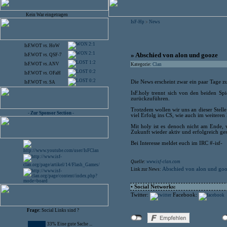
Kein War eingetragen
IsF-Hp
News
>
2:1
IsF.WOT
vs.
HoW
2:1
» Abschied von alon und gooze
IsF.WOT
vs.
QSF-7
1:2
IsF.WOT
vs.
ANV
Kategorie:
Clan
0:2
IsF.WOT
vs.
OFaH
0:2
Die News erscheint zwar ein paar Tage zu s
IsF.WOT
vs.
SA
IsF.holy trennt sich von den beiden Sp
zurückzuführen.
Trotzdem wollen wir uns an dieser Stel
- Zur Sponsor Section -
viel Erfolg ins CS, wie auch im weiteren
Mit holy ist es denoch nicht am Ende, 
Zukunft wieder aktiv und erfolgreich ge
Bei Interesse meldet euch im IRC #-isf-
Quelle:
www.isf-clan.com
Abschied von alon und go
Link zur News:
• Social Networks:
Twitter:
Facebook:
Frage:
Social Links sind ?
33% Eine gute Sache ...