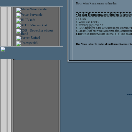
Noch keine Kommentare vorhanden
• In den Kommentaren dürfen folgende I
a. Cheats
b. Warez und Cracks
c. Werbung jeglicher Art
d. Beleidigungen oder Verleumdungen einzelner
e. Links/Texte mit volksverhetzendem, antisemit
f. Hinweise darauf wo das unter a) b) d) und e) a
Die News ist nicht mehr aktuell neue Kommenta
www.