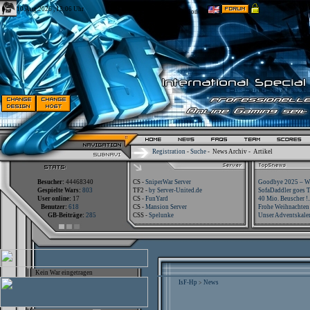
10.Aug.2026 , 13:06 Uhr
Optionen:
Registration
-
Suche
-
News Archiv
-
Artikel
Besucher:
44468340
CS -
SniperWar Server
Goodbye 2025 – Wi
Gespielte Wars:
803
TF2 -
by Server-United.de
SofaDaddler goes T.
User online:
17
CS -
FunYard
40 Mio. Beuscher !..
Benutzer:
618
CS -
Mansion Server
Frohe Weihnachten!
GB-Beiträge:
285
CSS -
Spelunke
Unser Adventskalen
Kein War eingetragen
IsF-Hp
News
>