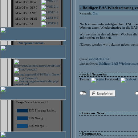
2:1
IsF.WOT
vs.
HoW
2:1
» Baldiger EAS Wiedereinstieg v
IsF.WOT
vs.
QSF-7
1:2
IsF.WOT
vs.
ANV
Kategorie:
Clan
0:2
IsF.WOT
vs.
OFaH
0:2
Nach einem sehr erfolgreichen ESL Lad
IsF.WOT
vs.
SA
Wochen einen Wiedereinstieg in die EAS
Wir werden in den nächsten Wochen die l
anknüpfen zu können.
- Zur Sponsor Section -
Näheres werden wir bekannt geben wenn e
Quelle:
www.isf-clan.com
Baldiger EAS Wiedereinsti
Link zur News:
• Social Networks:
Twitter:
Facebook:
Frage:
Social Links sind ?
33% Eine gute Sache ...
• Links zur News:
33% Nervig ...
33% Mir egal ...
• Kommentare: