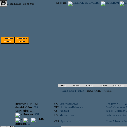
Optionen:
08.Aug.2026 , 08:08 Uhr
Registration
-
Suche
-
News Archiv
-
Artikel
Besucher:
44441364
CS -
SniperWar Server
Goodbye 2025 – Wi
Gespielte Wars:
803
TF2 -
by Server-United.de
SofaDaddler goes T.
User online:
23
CS -
FunYard
40 Mio. Beuscher !..
Benutzer:
618
CS -
Mansion Server
Frohe Weihnachten!
GB-
CSS -
Spelunke
Unser Adventskalen
Beiträge:
285