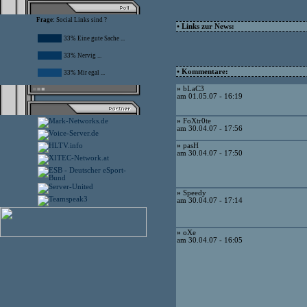
Frage:
Social Links sind ?
• Links zur News:
33% Eine gute Sache ...
33% Nervig ...
• Kommentare:
33% Mir egal ...
»
bLaC3
am 01.05.07 - 16:19
»
FoXtr0te
am 30.04.07 - 17:56
»
pasH
am 30.04.07 - 17:50
»
Speedy
am 30.04.07 - 17:14
»
oXe
am 30.04.07 - 16:05