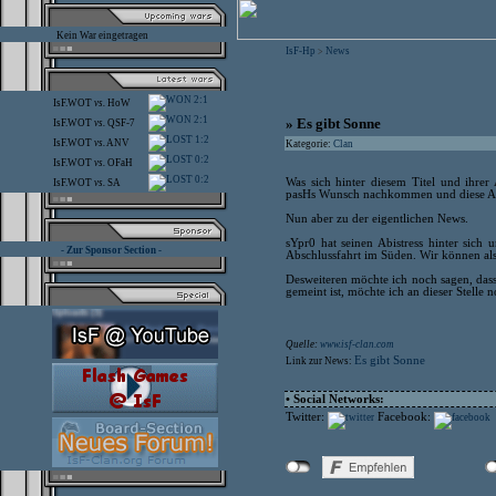
Kein War eingetragen
IsF-Hp
News
>
2:1
IsF.WOT
vs.
HoW
2:1
» Es gibt Sonne
IsF.WOT
vs.
QSF-7
1:2
IsF.WOT
vs.
ANV
Kategorie:
Clan
0:2
IsF.WOT
vs.
OFaH
0:2
Was sich hinter diesem Titel und ihrer 
IsF.WOT
vs.
SA
pasHs Wunsch nachkommen und diese Aus
Nun aber zu der eigentlichen News.
sYpr0 hat seinen Abistress hinter sich 
- Zur Sponsor Section -
Abschlussfahrt im Süden. Wir können als
Desweiteren möchte ich noch sagen, dass 
gemeint ist, möchte ich an dieser Stelle
Quelle:
www.isf-clan.com
Es gibt Sonne
Link zur News:
• Social Networks:
Twitter:
Facebook: