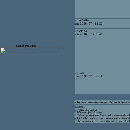
»
FoXtr0te
am 29.04.07 - 14:23
»
Gringo
am 29.04.07 - 05:49
Games-Deals.Eu:
»
pasH
am 28.04.07 - 20:18
• In den Kommentaren dürfen folgende I
a. Cheats
b. Warez und Cracks
c. Werbung jeglicher Art
d. Beleidigungen oder Verleumdungen einzelner
e. Links/Texte mit volksverhetzendem, antisemit
f. Hinweise darauf wo das unter a) b) d) und e) a