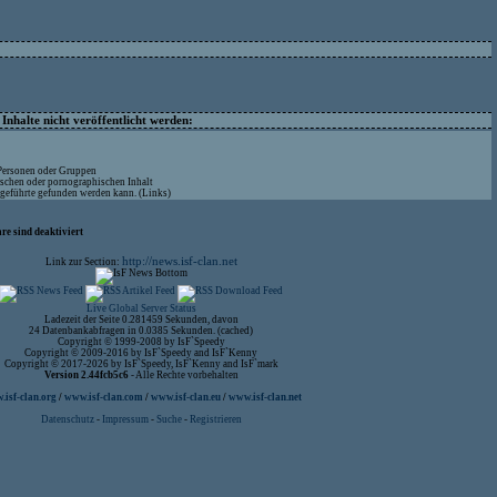
nhalte nicht veröffentlicht werden:
 Personen oder Gruppen
ischen oder pornographischen Inhalt
ufgeführte gefunden werden kann. (Links)
re sind deaktiviert
http://news.isf-clan.net
Link zur Section:
Live Global Server Status
Ladezeit der Seite 0.281459 Sekunden, davon
24 Datenbankabfragen in 0.0385 Sekunden. (cached)
Copyright © 1999-2008 by IsF`Speedy
Copyright © 2009-2016 by IsF`Speedy and IsF`Kenny
Copyright © 2017-2026 by IsF`Speedy, IsF`Kenny and IsF`mark
Version 2.44fcb5c6
- Alle Rechte vorbehalten
isf-clan.org
/
www.isf-clan.com
/
www.isf-clan.eu
/
www.isf-clan.net
Datenschutz
-
Impressum
-
Suche
-
Registrieren