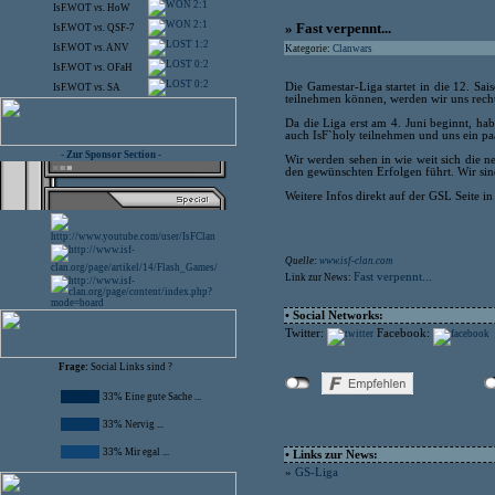
2:1
IsF.WOT
vs.
HoW
2:1
» Fast verpennt...
IsF.WOT
vs.
QSF-7
1:2
IsF.WOT
vs.
ANV
Kategorie:
Clanwars
0:2
IsF.WOT
vs.
OFaH
0:2
Die Gamestar-Liga startet in die 12. Sai
IsF.WOT
vs.
SA
teilnehmen können, werden wir uns recht
Da die Liga erst am 4. Juni beginnt, ha
auch IsF`holy teilnehmen und uns ein pa
- Zur Sponsor Section -
Wir werden sehen in wie weit sich die n
den gewünschten Erfolgen führt. Wir sind 
Weitere Infos direkt auf der GSL Seite i
Quelle:
www.isf-clan.com
Fast verpennt...
Link zur News:
• Social Networks:
Twitter:
Facebook:
Frage:
Social Links sind ?
33% Eine gute Sache ...
33% Nervig ...
33% Mir egal ...
• Links zur News:
»
GS-Liga