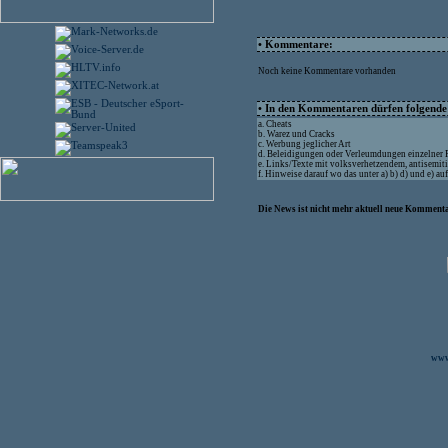
• Kommentare:
Noch keine Kommentare vorhanden
• In den Kommentaren dürfen folgende I
a. Cheats
b. Warez und Cracks
c. Werbung jeglicher Art
d. Beleidigungen oder Verleumdungen einzelner
e. Links/Texte mit volksverhetzendem, antisemit
f. Hinweise darauf wo das unter a) b) d) und e) a
Die News ist nicht mehr aktuell neue Kommenta
www.