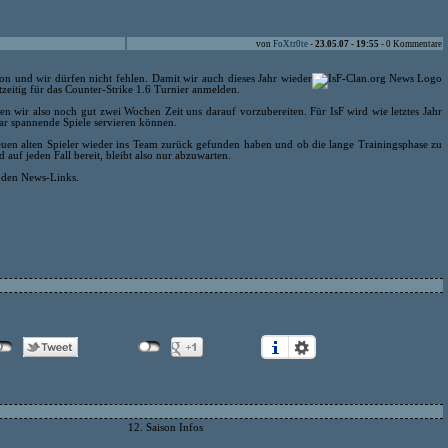
von
FoXtr0te
-
23.05.07 - 19:55
- 0 Kommentare
son und wir dürfen nicht fehlen. Damit wir auch dieses Jahr wieder
zeitig für das Counter-Strike 1.6 Turnier anmelden.
ben wir also noch gut zwei Wochen Zeit uns darauf vorzubereiten. Für IsF wird wie letztes Jahr
ar spannende Spiele servieren können.
euen alten Spieler wieder ins Team zurück gefunden haben und ob die lange Trainingsphase zu
auf jeden Fall bereit, bleibt also nur abzuwarten.
n den News-Links.
12. Saison Infos