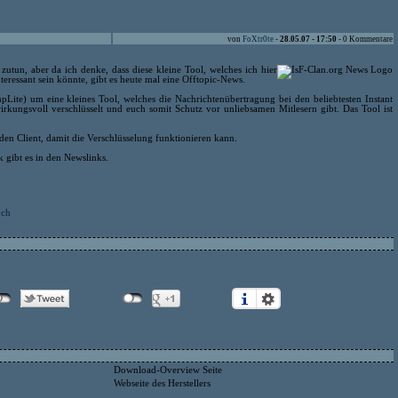
von
FoXtr0te
-
28.05.07 - 17:50
- 0 Kommentare
utun, aber da ich denke, dass diese kleine Tool, welches ich hier
nteressant sein könnte, gibt es heute mal eine Offtopic-News.
Lite) um eine kleines Tool, welches die Nachrichtenübertragung bei den beliebtesten Instant
kungsvoll verschlüsselt und euch somit Schutz vor unliebsamen Mitlesern gibt. Das Tool ist
den Client, damit die Verschlüsselung funktionieren kann.
 gibt es in den Newslinks.
uch
Download-Overview Seite
Webseite des Herstellers