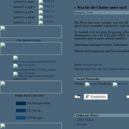
2:1
IsF.WOT
vs.
HoW
2:1
» Was für die Chatter unter euch
IsF.WOT
vs.
QSF-7
1:2
IsF.WOT
vs.
ANV
Kategorie:
Tools
0:2
IsF.WOT
vs.
OFaH
0:2
Die News hat zwar weniger was mit IsF z
IsF.WOT
vs.
SA
gleich kurz vorstellen möchte für viele i
Es handelt sich bei dem Programm (Simp
Messengern, wie z.B. ICQ oder MSN, wir
kostenlos und ist auch schnell installiert.
- Zur Sponsor Section -
Allerdings benötigen beiden Teilnehmer 
Weitere Informationen und Downloadlink
Quelle:
www.isf-clan.com
Was für die Chatter unter e
Link zur News:
• Social Networks:
Twitter:
Facebook:
Frage:
Social Links sind ?
33% Eine gute Sache ...
33% Nervig ...
• Links zur News:
33% Mir egal ...
»
CHIP Online
»
Secway