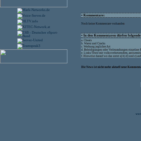
• Kommentare:
Noch keine Kommentare vorhanden
• In den Kommentaren dürfen folgende I
a. Cheats
b. Warez und Cracks
c. Werbung jeglicher Art
d. Beleidigungen oder Verleumdungen einzelner
e. Links/Texte mit volksverhetzendem, antisemit
f. Hinweise darauf wo das unter a) b) d) und e) a
Die News ist nicht mehr aktuell neue Kommenta
www.