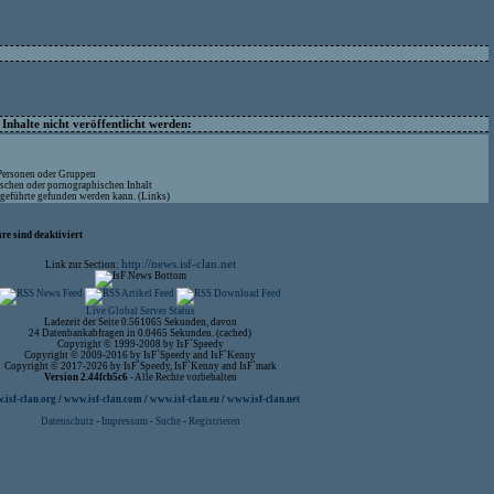
nhalte nicht veröffentlicht werden:
 Personen oder Gruppen
ischen oder pornographischen Inhalt
ufgeführte gefunden werden kann. (Links)
re sind deaktiviert
http://news.isf-clan.net
Link zur Section:
Live Global Server Status
Ladezeit der Seite 0.561065 Sekunden, davon
24 Datenbankabfragen in 0.0465 Sekunden. (cached)
Copyright © 1999-2008 by IsF`Speedy
Copyright © 2009-2016 by IsF`Speedy and IsF`Kenny
Copyright © 2017-2026 by IsF`Speedy, IsF`Kenny and IsF`mark
Version 2.44fcb5c6
- Alle Rechte vorbehalten
isf-clan.org
/
www.isf-clan.com
/
www.isf-clan.eu
/
www.isf-clan.net
Datenschutz
-
Impressum
-
Suche
-
Registrieren