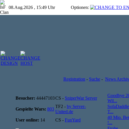
08.Aug.2026 , 15:49 Uhr
Optionen:
Registration
-
Suche
-
News Archi
Goodbye 2
Besucher:
44447103
CS -
SniperWar Server
Wil...
TF2 -
by Server-
SofaDaddle
Gespielte Wars:
803
United.de
T...
40 Mio. Be
User online:
14
CS -
FunYard
!...
Frohe