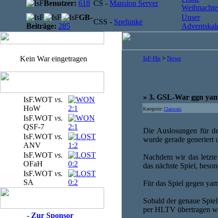
Benutzer:
618
CS -
Mansion Server
Weihnachten
GB-
Unser
CSS -
Spelunke
Beiträge:
285
Adventskale
Kein War eingetragen
IsF-Hp
>
News
» 3. GSL-War ggn ya
IsF.WOT
vs.
HoW
2:1
Kategorie:
Clanwars
IsF.WOT
vs.
QSF-7
2:1
Die Auslosungen für de
IsF.WOT
vs.
wurde gerade generiert 
ANV
1:2
IsF.WOT
vs.
Nachdem wir das letzte 
OFaH
0:2
das nächste Spiel, beson
IsF.WOT
vs.
SA
0:2
Für das Spiel gegen yam
Sobald der genaue Spiel
per HLTV übertragen wi
- Zur Sponsor