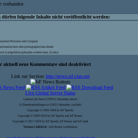
e vorhanden
ürfen folgende Inhalte nicht veröffentlicht werden:
inzelner Personen oder Gruppen
antisemitischen oder pornographischen Inhalt
) und e) aufgeführte gefunden werden kann. (Links)
hr aktuell neue Kommentare sind deaktiviert
Link zur Section:
http://news.isf-clan.net
Live Global Server Status
Ladezeit der Seite 0.239912 Sekunden, davon
24 Datenbankabfragen in 0.0621 Sekunden. (cached)
Copyright © 1999-2008 by IsF`Speedy
Copyright © 2009-2016 by IsF`Speedy and IsF`Kenny
Copyright © 2017-2026 by IsF`Speedy, IsF`Kenny and IsF`mark
Version 2.44fcb5c6
- Alle Rechte vorbehalten