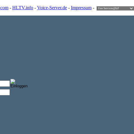
.com
-
HLTV.info
-
Voice-Server.de
-
Impressum
-