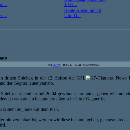
!...
19 U...
Heute Abend um 19
n...
Uhr: D...
mato
von
Speedy
-
18.06.07 - 17:44
- 0 Kommentare
n dritten Spieltag in der 12. Saison der GSL
und der Gegner lautet yamato.
Spiel recht deutlich mit 26:04 gewinnen konnnten, gehen wir motivie
ders da yamato ein bekanntermaßen sehr fairer Gegner ist.
ato steht de_nuke auf dem Plan.
termin vereinbart ist, werden wir diese bekannt geben, genauso ob das 
rd.