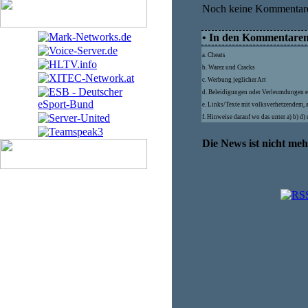
Noch keine Kommentar
• In den Kommentaren d
a. Cheats
b. Warez und Cracks
c. Werbung jeglicher Art
d. Beleidigungen oder Verleumdungen e
e. Links/Texte mit volksverhetzendem, 
f. Hinweise darauf wo das unter a) b) d
Die News ist nicht me