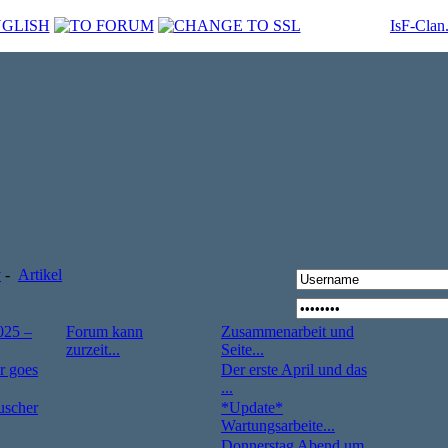
IsF-Clan
v
-
Artikel
025 –
Forum kann
Zusammenarbeit und
zurzeit...
Seite...
r goes
Der erste April und das
...
uscher
*Update*
Wartungsarbeite...
Donnerstag Abend um