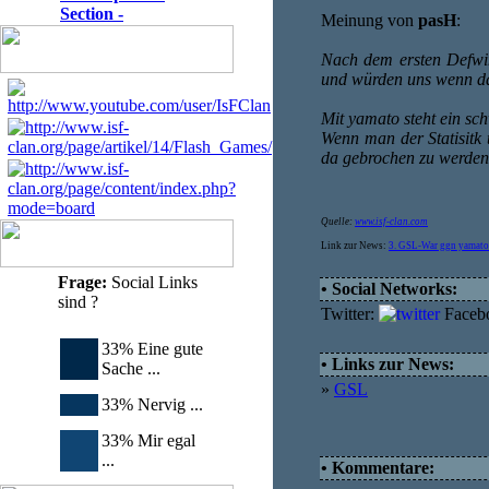
Section -
Meinung von
pasH
:
Nach dem ersten Defwi
und würden uns wenn das
Mit yamato steht ein sc
Wenn man der Statisitk t
da gebrochen zu werden
Quelle:
www.isf-clan.com
Link zur News:
3. GSL-War ggn yamato
Frage:
Social Links
• Social Networks:
sind ?
Twitter:
Faceb
33% Eine gute
• Links zur News:
Sache ...
»
GSL
33% Nervig ...
33% Mir egal
...
• Kommentare: