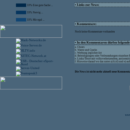
• Links zur News:
33% Eine gute Sache ...
33% Nervig ...
33% Mir egal ...
• Kommentare:
Noch keine Kommentare vorhanden
• In den Kommentaren dürfen folgende I
a. Cheats
b. Warez und Cracks
c. Werbung jeglicher Art
d. Beleidigungen oder Verleumdungen einzelner
e. Links/Texte mit volksverhetzendem, antisemit
f. Hinweise darauf wo das unter a) b) d) und e) a
Die News ist nicht mehr aktuell neue Kommenta
www.