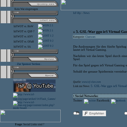
Kein War eingetragen
IsF-Hp
News
>
2:1
IsF.WOT
vs.
HoW
2:1
» 5. GSL-War ggn ieS Virtual G
IsF.WOT
vs.
QSF-7
1:2
IsF.WOT
vs.
ANV
Kategorie:
Clanwars
0:2
IsF.WOT
vs.
OFaH
0:2
Die Auslosungen für den fünfte Spielta
IsF.WOT
vs.
SA
lautet ieS Virtual Gaming.
Nachdem wir das letzte Spiel durch ein
Spiel.
- Zur Sponsor Section -
Für das Spiel gegen ieS Virtual Gaming s
Sobald der genaue Spieltermin vereinbar
Quelle:
www.isf-clan.com
5. GSL-War ggn ieS Virtua
Link zur News:
• Social Networks:
Twitter:
Facebook:
Frage:
Social Links sind ?