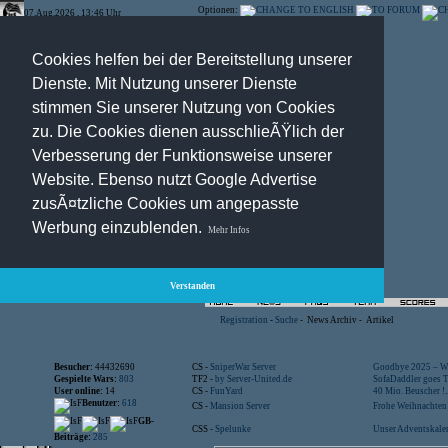
Optionen:
07.Aug.2026 , 13:46 Uhr
Cookies helfen bei der Bereitstellung unserer
Dienste. Mit Nutzung unserer Dienste
stimmen Sie unserer Nutzung von Cookies
zu. Die Cookies dienen ausschlieÃŸlich der
Verbesserung der Funktionsweise unserer
Website. Ebenso nutzt Google Advertise
zusÃ¤tzliche Cookies um angepasste
Werbung einzublenden.
Mehr Infos
Verstanden
Registration
-
Suche
-
News Archiv
-
Artikel
Besucher:
44432690
CS -
SniperWar Server
Goodbye 2025 – Wi
Gespielte Wars:
803
TF2 -
by Server-United.de
SofaDaddler goes T.
User online:
14
CS -
FunYard
40 Mio. Beuscher !..
Benutzer:
618
CS -
Mansion Server
Frohe Weihnachten!
GB-
CSS -
Spelunke
Unser Adventskalen
Beiträge:
285