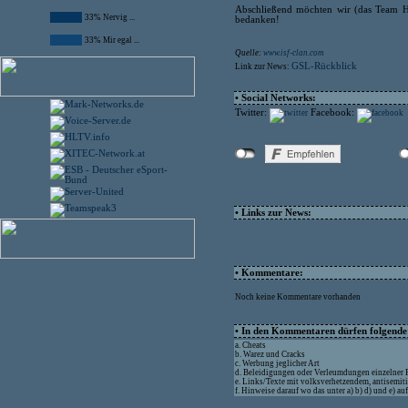
Abschließend möchten wir (das Team Ho
33% Nervig ...
bedanken!
33% Mir egal ...
Quelle:
www.isf-clan.com
GSL-Rückblick
Link zur News:
• Social Networks:
Twitter:
Facebook:
• Links zur News:
• Kommentare:
Noch keine Kommentare vorhanden
• In den Kommentaren dürfen folgende I
a. Cheats
b. Warez und Cracks
c. Werbung jeglicher Art
d. Beleidigungen oder Verleumdungen einzelner
e. Links/Texte mit volksverhetzendem, antisemit
f. Hinweise darauf wo das unter a) b) d) und e) a