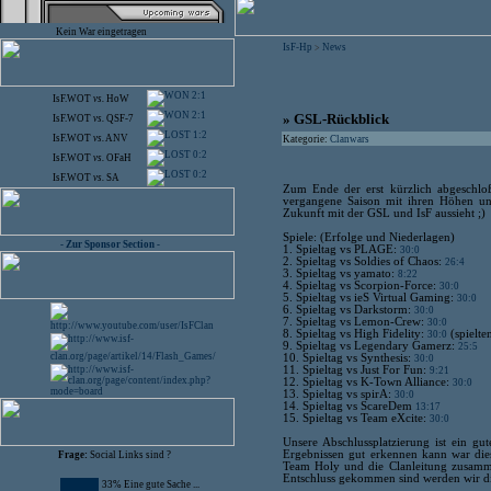
Kein War eingetragen
IsF-Hp
News
>
2:1
IsF.WOT
vs.
HoW
2:1
» GSL-Rückblick
IsF.WOT
vs.
QSF-7
1:2
IsF.WOT
vs.
ANV
Kategorie:
Clanwars
0:2
IsF.WOT
vs.
OFaH
0:2
IsF.WOT
vs.
SA
Zum Ende der erst kürzlich abgeschlo
vergangene Saison mit ihren Höhen und
Zukunft mit der GSL und IsF aussieht ;)
Spiele: (Erfolge und Niederlagen)
- Zur Sponsor Section -
1. Spieltag vs PLAGE:
30:0
2. Spieltag vs Soldies of Chaos:
26:4
3. Spieltag vs yamato:
8:22
4. Spieltag vs Scorpion-Force:
30:0
5. Spieltag vs ieS Virtual Gaming:
30:0
6. Spieltag vs Darkstorm:
30:0
7. Spieltag vs Lemon-Crew:
30:0
8. Spieltag vs High Fidelity:
(spielte
30:0
9. Spieltag vs Legendary Gamerz:
25:5
10. Spieltag vs Synthesis:
30:0
11. Spieltag vs Just For Fun:
9:21
12. Spieltag vs K-Town Alliance:
30:0
13. Spieltag vs spirA:
30:0
14. Spieltag vs ScareDem
13:17
15. Spieltag vs Team eXcite:
30:0
Unsere Abschlussplatzierung ist ein g
Ergebnissen gut erkennen kann war die
Frage:
Social Links sind ?
Team Holy und die Clanleitung zusamm
Entschluss gekommen sind werden wir die
33% Eine gute Sache ...