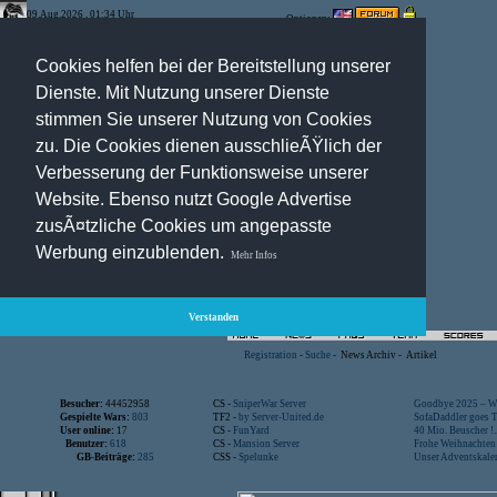
09.Aug.2026 , 01:34 Uhr
Optionen:
Cookies helfen bei der Bereitstellung unserer
Dienste. Mit Nutzung unserer Dienste
stimmen Sie unserer Nutzung von Cookies
zu. Die Cookies dienen ausschlieÃŸlich der
Verbesserung der Funktionsweise unserer
Website. Ebenso nutzt Google Advertise
zusÃ¤tzliche Cookies um angepasste
Werbung einzublenden.
Mehr Infos
Verstanden
Registration
-
Suche
-
News Archiv
-
Artikel
Besucher:
44452958
CS -
SniperWar Server
Goodbye 2025 – Wi
Gespielte Wars:
803
TF2 -
by Server-United.de
SofaDaddler goes T.
User online:
17
CS -
FunYard
40 Mio. Beuscher !..
Benutzer:
618
CS -
Mansion Server
Frohe Weihnachten!
GB-Beiträge:
285
CSS -
Spelunke
Unser Adventskalen