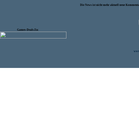
Die News ist nicht mehr aktuell neue Kommenta
Games-Deals.Eu:
www.