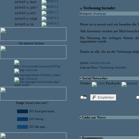
2:1
IsF.WOT
vs.
HoW
2:1
» Verlosung beendet
IsF.WOT
vs.
QSF-7
1:2
IsF.WOT
vs.
ANV
Kategorie:
Homepage
0:2
IsF.WOT
vs.
OFaH
0:2
Heute ist es soweit und wir beenden die 
IsF.WOT
vs.
SA
Alle Gewinner wurden per Mail benachrich
Die Nennung der richtigen Namen der
zugestimmt wurde.
- Zur Sponsor Section -
Danke an alle, die an der Verlosung te
Quelle:
www.isf-clan.com
Verlosung beendet
Link zur News:
• Social Networks:
Twitter:
Facebook:
Frage:
Social Links sind ?
33% Eine gute Sache ...
• Links zur News:
33% Nervig ...
33% Mir egal ...
• Kommentare: