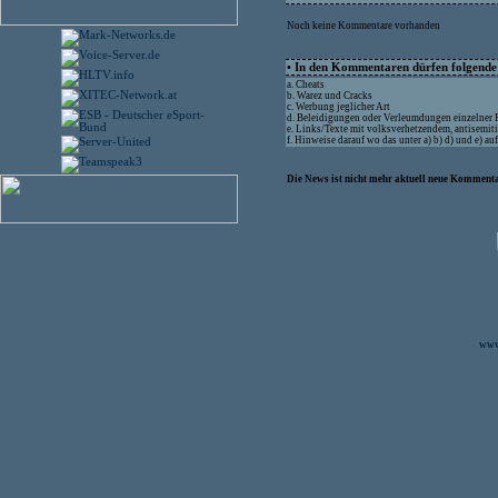
Noch keine Kommentare vorhanden
• In den Kommentaren dürfen folgende I
a. Cheats
b. Warez und Cracks
c. Werbung jeglicher Art
d. Beleidigungen oder Verleumdungen einzelner
e. Links/Texte mit volksverhetzendem, antisemit
f. Hinweise darauf wo das unter a) b) d) und e) a
Die News ist nicht mehr aktuell neue Kommenta
www.