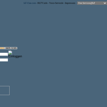
IsF-Clan.com
-
HLTV.info
-
Voice-Server.de
-
Impressum
-