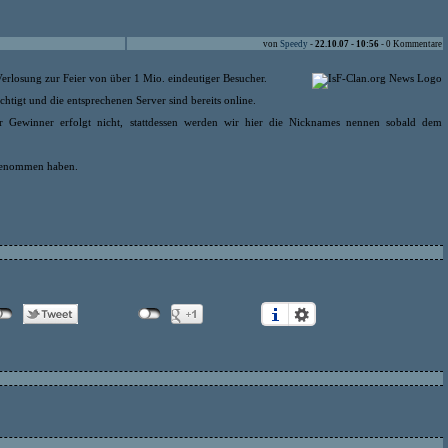
von
Speedy
-
22.10.07 - 10:56
- 0 Kommentare
Verlosung zur Feier von über 1 Mio. eindeutiger Besucher.
tigt und die entsprechenen Server sind bereits online.
 Gewinner erfolgt nicht, stattdessen werden wir hier die Nicknames nennen sobald dem
ilgenommen haben.