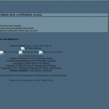
nhalte nicht veröffentlicht werden:
 Personen oder Gruppen
ischen oder pornographischen Inhalt
ufgeführte gefunden werden kann. (Links)
re sind deaktiviert
http://news.isf-clan.net
Link zur Section:
Live Global Server Status
Ladezeit der Seite 0.571313 Sekunden, davon
24 Datenbankabfragen in 0.0379 Sekunden. (cached)
Copyright © 1999-2008 by IsF`Speedy
Copyright © 2009-2016 by IsF`Speedy and IsF`Kenny
Copyright © 2017-2026 by IsF`Speedy, IsF`Kenny and IsF`mark
Version 2.44fcb5c6
- Alle Rechte vorbehalten
isf-clan.org
/
www.isf-clan.com
/
www.isf-clan.eu
/
www.isf-clan.net
Datenschutz
-
Impressum
-
Suche
-
Registrieren