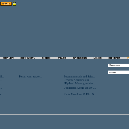
l...
Forum kann zurzeit...
Zusammenarbeit und Seite...
..
Der erste April und das ...
.
*Update* Wartungsarbeite...
...
Donnerstag Abend um 19 U...
...
Heute Abend um 19 Uhr: D...