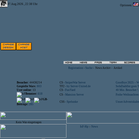
07.Aug.2026 , 22:38 Uhr
Optionen:
Registration
-
Suche
-
News Archiv
-
Artikel
Besucher:
44436214
CS -
SniperWar Server
Goodbye 2025 – Wi
Gespielte Wars:
803
TF2 -
by Server-United.de
SofaDaddler goes T.
User online:
13
CS -
FunYard
40 Mio. Beuscher !..
Benutzer:
618
CS -
Mansion Server
Frohe Weihnachten!
GB-
CSS -
Spelunke
Unser Adventskalen
Beiträge:
285
Kein War eingetragen
IsF-Hp
News
>