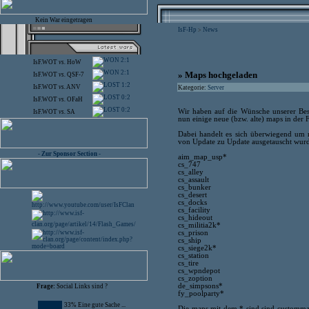
Kein War eingetragen
IsF-Hp
News
>
2:1
IsF.WOT
vs.
HoW
2:1
» Maps hochgeladen
IsF.WOT
vs.
QSF-7
1:2
IsF.WOT
vs.
ANV
Kategorie:
Server
0:2
IsF.WOT
vs.
OFaH
0:2
Wir haben auf die Wünsche unserer B
IsF.WOT
vs.
SA
nun einige neue (bzw. alte) maps in der F
Dabei handelt es sich überwiegend um m
von Update zu Update ausgetauscht wurde
- Zur Sponsor Section -
aim_map_usp*
cs_747
cs_alley
cs_assault
cs_bunker
cs_desert
cs_docks
cs_facility
cs_hideout
cs_militia2k*
cs_prison
cs_ship
cs_siege2k*
cs_station
cs_tire
cs_wpndepot
cs_zoption
de_simpsons*
Frage:
Social Links sind ?
fy_poolparty*
33% Eine gute Sache ...
Die maps mit dem * sind sind custommaps