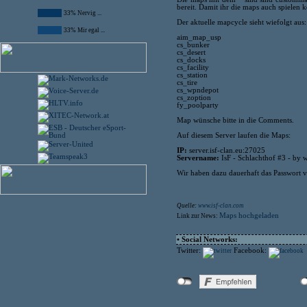
bereit. Damit ihr die maps auch spielen 
33% Nervig ...
Der aktuelle mapcycle sieht wiefolgt aus:
33% Mir egal ...
aim_map_usp
cs_bunker
cs_desert
cs_docks
cs_facility
cs_station
cs_tire
cs_wpndepot
cs_zoption
fy_poolparty
Map wünsche bitte in die Comments.
Auf diesem Server laufen die Maps:
IP:
server.isf-clan.eu:27025
Servername:
IsF - Schlachthof #3 - by 
Wir haben dazu dauerhaft das Passwort v
Quelle:
www.isf-clan.com
Maps hochgeladen
Link zur News:
• Social Networks:
Twitter:
Facebook: