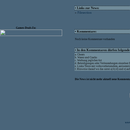
• Links zur News:
»
Filesection
Games-Deals.Eu:
• Kommentare:
Noch keine Kommentare vorhanden
• In den Kommentaren dürfen folgende I
a. Cheats
b. Warez und Cracks
c. Werbung jeglicher Art
d. Beleidigungen oder Verleumdungen einzelner
e. Links/Texte mit volksverhetzendem, antisemit
f. Hinweise darauf wo das unter a) b) d) und e) a
Die News ist nicht mehr aktuell neue Kommenta
www.