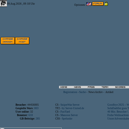
09.Aug.2026 , 09:18 Uhr
Optionen:
Registration
-
Suche
-
News Archiv
-
Artikel
Besucher:
44456005
CS -
SniperWar Server
Goodbye 2025 – Wi
Gespielte Wars:
803
TF2 -
by Server-United.de
SofaDaddler goes T.
User online:
32
CS -
FunYard
40 Mio. Beuscher !..
Benutzer:
618
CS -
Mansion Server
Frohe Weihnachten!
GB-Beiträge:
285
CSS -
Spelunke
Unser Adventskalen