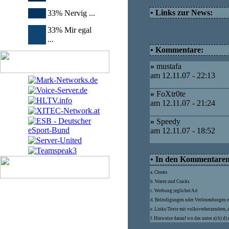
• Links zur News:
33% Nervig ...
33% Mir egal
...
• Kommentare:
»
mustafa
am 12.11.07 - 22:13
»
FoXtr0te
am 12.11.07 - 21:24
»
Speedy
am 12.11.07 - 18:52
• In den Kommentaren d
a. Cheats
b. Warez und Cracks
c. Werbung jeglicher Art
d. Beleidigungen oder Verleumdungen e
e. Links/Texte mit volksverhetzendem, 
f. Hinweise darauf wo das unter a) b) d