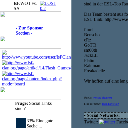
IsF.WOT
vs.
sind in der ESL-Top Ran
SA
0:2
Das Team besteht aus fo
ESL-Link: http://www.e
- Zur Sponsor
flumi
Section -
Benscho
cRz
GoTTi
sm00th
JackLL
Platin
Rainman
Freakadelle
Wir hoffen auf eine lan
Quelle:
www.isf-clan.com
Frage:
Social Links
Link zur News:
Team Fortress 2
sind ?
• Social Networks:
33% Eine gute
Twitter:
Faceb
Sache ...