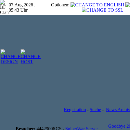
07.Aug.2026 ,
Optionen:
05:43 Uhr
Registration
-
Suche
-
News Archi
Goodbye 2
Besucher:
44429006
CS -
SniperWar Server