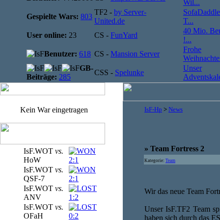
Wil...
TF2 -
by Server-
SofaDaddle
Gespielte Wars:
803
United.de
T...
40 Mio. Be
User online:
23
CS -
FunYard
!...
Frohe
Benutzer:
618
CS -
Mansion Server
Weihnachten
GB-
Unser
CSS -
Spelunke
Beiträge:
285
Adventskale
Kein War eingetragen
IsF-Hp
>
News
» Team Fortress 2
IsF.WOT
vs.
HoW
2:1
Kategorie:
Team
IsF.WOT
vs.
QSF-7
2:1
IsF.WOT
vs.
Wir das neue Team Fortre
ANV
1:2
IsF.WOT
vs.
Unser IsF.TF2 Team spie
OFaH
0:2
haben sich durch das E