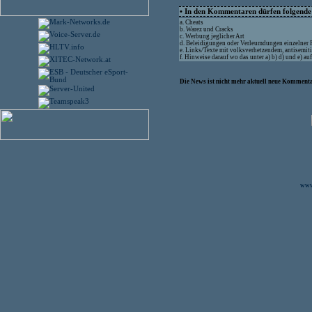
• In den Kommentaren dürfen folgende I
a. Cheats
b. Warez und Cracks
c. Werbung jeglicher Art
d. Beleidigungen oder Verleumdungen einzelner
e. Links/Texte mit volksverhetzendem, antisemit
f. Hinweise darauf wo das unter a) b) d) und e) a
Die News ist nicht mehr aktuell neue Kommenta
www.