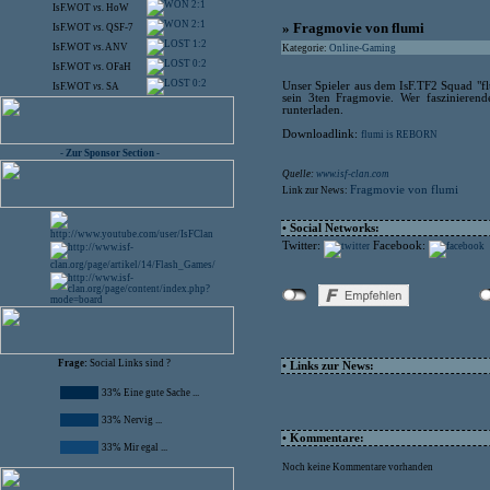
2:1
IsF.WOT
vs.
HoW
2:1
» Fragmovie von flumi
IsF.WOT
vs.
QSF-7
1:2
IsF.WOT
vs.
ANV
Kategorie:
Online-Gaming
0:2
IsF.WOT
vs.
OFaH
0:2
Unser Spieler aus dem IsF.TF2 Squad "flu
IsF.WOT
vs.
SA
sein 3ten Fragmovie. Wer faszinierende
runterladen.
Downloadlink:
flumi is REBORN
- Zur Sponsor Section -
Quelle:
www.isf-clan.com
Fragmovie von flumi
Link zur News:
• Social Networks:
Twitter:
Facebook:
Frage:
Social Links sind ?
• Links zur News:
33% Eine gute Sache ...
33% Nervig ...
• Kommentare:
33% Mir egal ...
Noch keine Kommentare vorhanden