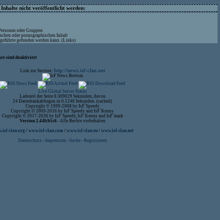
nhalte nicht veröffentlicht werden:
 Personen oder Gruppen
ischen oder pornographischen Inhalt
ufgeführte gefunden werden kann. (Links)
re sind deaktiviert
http://news.isf-clan.net
Link zur Section:
Live Global Server Status
Ladezeit der Seite 0.309029 Sekunden, davon
24 Datenbankabfragen in 0.1240 Sekunden. (cached)
Copyright © 1999-2008 by IsF`Speedy
Copyright © 2009-2016 by IsF`Speedy and IsF`Kenny
Copyright © 2017-2026 by IsF`Speedy, IsF`Kenny and IsF`mark
Version 2.44fcb5c6
- Alle Rechte vorbehalten
isf-clan.org
/
www.isf-clan.com
/
www.isf-clan.eu
/
www.isf-clan.net
Datenschutz
-
Impressum
-
Suche
-
Registrieren