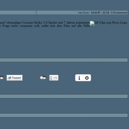
von
flumi
-
14.11.07 - 22:54
- 0 Kommentare
mi" ehemaliger Counter-Strike 1.6 Spieler seit 7 Jahren präsentiert
 Frags nicht verpassen will, sollte sich den Film auf alle Fälle