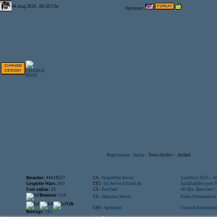
06.Aug.2026 , 06:59 Uhr
Optionen:
Registration
-
Suche
-
News Archiv
-
Artikel
Besucher:
44418527
CS -
SniperWar Server
Goodbye 2025 – Wi
Gespielte Wars:
803
TF2 -
by Server-United.de
SofaDaddler goes T.
User online:
23
CS -
FunYard
40 Mio. Beuscher !..
Benutzer:
618
CS -
Mansion Server
Frohe Weihnachten!
GB-
CSS -
Spelunke
Unser Adventskalen
Beiträge:
285