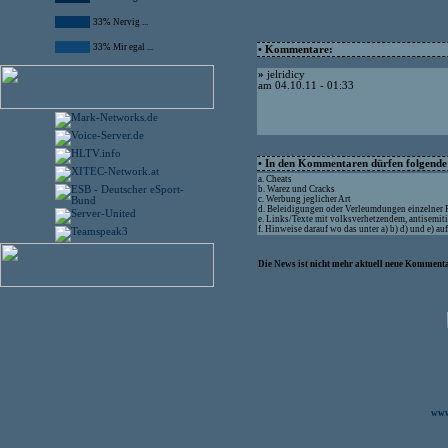
33% Nervig ...
33% Mir egal ...
• Kommentare:
»
jelridicy
am 04.10.11 - 01:33
• In den Kommentaren dürfen folgende I
a. Cheats
b. Warez und Cracks
c. Werbung jeglicher Art
d. Beleidigungen oder Verleumdungen einzelner
e. Links/Texte mit volksverhetzendem, antisemit
f. Hinweise darauf wo das unter a) b) d) und e) a
Die News ist nicht mehr aktuell neue Kommenta
www.