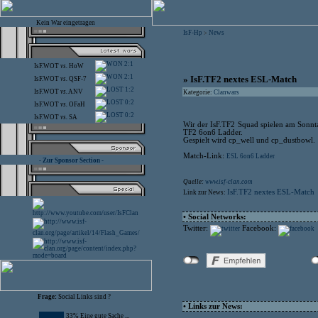
Kein War eingetragen
IsF-Hp
News
>
2:1
IsF.WOT
vs.
HoW
2:1
» IsF.TF2 nextes ESL-Match
IsF.WOT
vs.
QSF-7
1:2
IsF.WOT
vs.
ANV
Kategorie:
Clanwars
0:2
IsF.WOT
vs.
OFaH
0:2
IsF.WOT
vs.
SA
Wir der IsF.TF2 Squad spielen am Sonnt
TF2 6on6 Ladder.
Gespielt wird cp_well und cp_dustbowl.
Match-Link:
ESL 6on6 Ladder
- Zur Sponsor Section -
Quelle:
www.isf-clan.com
IsF.TF2 nextes ESL-Match
Link zur News:
• Social Networks:
Twitter:
Facebook:
Frage:
Social Links sind ?
• Links zur News:
33% Eine gute Sache ...