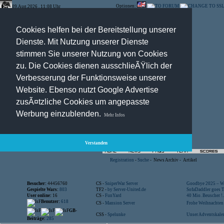
Optionen:
09.Aug.2026 , 11:08 Uhr
Cookies helfen bei der Bereitstellung unserer
Dienste. Mit Nutzung unserer Dienste
stimmen Sie unserer Nutzung von Cookies
zu. Die Cookies dienen ausschlieÃŸlich der
Verbesserung der Funktionsweise unserer
Website. Ebenso nutzt Google Advertise
zusÃ¤tzliche Cookies um angepasste
Werbung einzublenden.
Mehr Infos
Verstanden
Registration
-
Suche
-
News Archiv
-
Artikel
Besucher:
44456760
CS -
SniperWar Server
Goodbye 2025 – Wi
Gespielte Wars:
803
TF2 -
by Server-United.de
SofaDaddler goes T.
User online:
16
CS -
FunYard
40 Mio. Beuscher !..
Benutzer:
618
CS -
Mansion Server
Frohe Weihnachten!
GB-
CSS -
Spelunke
Unser Adventskalen
Beiträge:
285