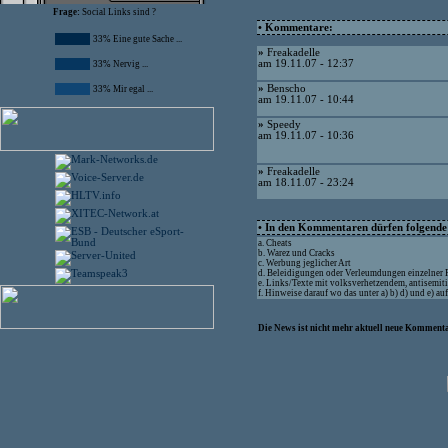
Frage:
Social Links sind ?
• Kommentare:
33% Eine gute Sache ...
»
Freakadelle
am 19.11.07 - 12:37
33% Nervig ...
»
Benscho
33% Mir egal ...
am 19.11.07 - 10:44
»
Speedy
am 19.11.07 - 10:36
»
Freakadelle
am 18.11.07 - 23:24
• In den Kommentaren dürfen folgende I
a. Cheats
b. Warez und Cracks
c. Werbung jeglicher Art
d. Beleidigungen oder Verleumdungen einzelner
e. Links/Texte mit volksverhetzendem, antisemit
f. Hinweise darauf wo das unter a) b) d) und e) a
Die News ist nicht mehr aktuell neue Kommenta