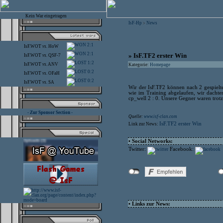
Kein War eingetragen
IsF-Hp
News
>
2:1
IsF.WOT
vs.
HoW
2:1
» IsF.TF2 erster Win
IsF.WOT
vs.
QSF-7
1:2
IsF.WOT
vs.
ANV
Kategorie:
Homepage
0:2
IsF.WOT
vs.
OFaH
0:2
IsF.WOT
vs.
SA
Wir der IsF.TF2 können nach 2 gespielte
wie im Training abgelaufen, wir dachte
cp_well 2 : 0. Unsere Gegner waren trotz 
- Zur Sponsor Section -
Quelle:
www.isf-clan.com
IsF.TF2 erster Win
Link zur News:
• Social Networks:
Twitter:
Facebook:
• Links zur News: