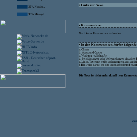
• Links zur News:
33% Nervig ...
33% Mir egal ...
• Kommentare:
Noch keine Kommentare vorhanden
• In den Kommentaren dürfen folgende I
a. Cheats
b. Warez und Cracks
c. Werbung jeglicher Art
d. Beleidigungen oder Verleumdungen einzelner
e. Links/Texte mit volksverhetzendem, antisemit
f. Hinweise darauf wo das unter a) b) d) und e) a
Die News ist nicht mehr aktuell neue Kommenta
www.