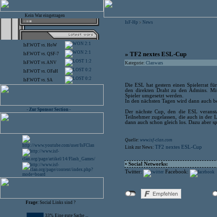
Kein War eingetragen
IsF-Hp
News
>
2:1
IsF.WOT
vs.
HoW
2:1
» TF2 nextes ESL-Cup
IsF.WOT
vs.
QSF-7
1:2
IsF.WOT
vs.
ANV
Kategorie:
Clanwars
0:2
IsF.WOT
vs.
OFaH
0:2
IsF.WOT
vs.
SA
Die ESL hat gestern einen Spielerrat f
den direkten Draht zu den Admins. Mit
Spieler umgesetzt werden.
In den nächsten Tagen wird dann auch be
- Zur Sponsor Section -
Der nächste Cup, den die ESL veranst
Teilnehmer zugelassen, die auch in der L
dann auch schon gleich los. Dazu aber sp
Quelle:
www.isf-clan.com
TF2 nextes ESL-Cup
Link zur News:
• Social Networks:
Twitter:
Facebook:
Frage:
Social Links sind ?
33% Eine gute Sache ...