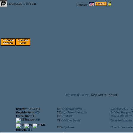
09.Aug.2026 , 14:34 Uhr
Optionen:
Registration
-
Suche
-
News Archiv
-
Artikel
Besucher:
44458840
CS -
SniperWar Server
Goodbye 2025 – Wi
Gespielte Wars:
803
TF2 -
by Server-United.de
SofaDaddler goes T.
User online:
11
CS -
FunYard
40 Mio. Beuscher !..
Benutzer:
618
CS -
Mansion Server
Frohe Weihnachten!
GB-
CSS -
Spelunke
Unser Adventskalen
Beiträge:
285