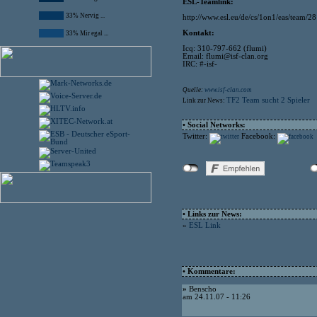
ESL-Teamlink:
33% Nervig ...
http://www.esl.eu/de/cs/1on1/eas/team/2
Kontakt:
33% Mir egal ...
Icq: 310-797-662 (flumi)
Email: flumi@isf-clan.org
IRC: #-isf-
Quelle:
www.isf-clan.com
TF2 Team sucht 2 Spieler
Link zur News:
• Social Networks:
Twitter:
Facebook:
• Links zur News:
»
ESL Link
• Kommentare:
»
Benscho
am 24.11.07 - 11:26