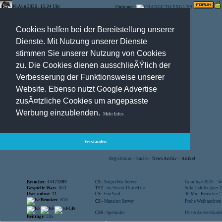
06.Aug.2026 , 15:24 Uhr
Optionen:
Cookies helfen bei der Bereitstellung unserer
Dienste. Mit Nutzung unserer Dienste
stimmen Sie unserer Nutzung von Cookies
zu. Die Cookies dienen ausschlieÃŸlich der
Verbesserung der Funktionsweise unserer
Website. Ebenso nutzt Google Advertise
zusÃ¤tzliche Cookies um angepasste
Werbung einzublenden.
Mehr Infos
Verstanden
Registration
-
Suche
-
News Archiv
-
Artikel
Besucher:
44421889
CS -
SniperWar Server
Goodbye 2025 – Wi
Gespielte Wars:
803
TF2 -
by Server-United.de
SofaDaddler goes T.
User online:
11
CS -
FunYard
40 Mio. Beuscher !..
Benutzer:
618
CS -
Mansion Server
Frohe Weihnachten!
GB-
CSS -
Spelunke
Unser Adventskalen
Beiträge:
285