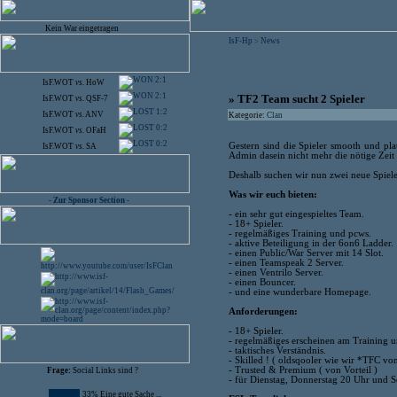
Kein War eingetragen
IsF-Hp
News
>
2:1
IsF.WOT
vs.
HoW
2:1
» TF2 Team sucht 2 Spieler
IsF.WOT
vs.
QSF-7
1:2
IsF.WOT
vs.
ANV
Kategorie:
Clan
0:2
IsF.WOT
vs.
OFaH
0:2
Gestern sind die Spieler smooth und pl
IsF.WOT
vs.
SA
Admin dasein nicht mehr die nötige Zeit
Deshalb suchen wir nun zwei neue Spiele
Was wir euch bieten:
- Zur Sponsor Section -
- ein sehr gut eingespieltes Team.
- 18+ Spieler.
- regelmäßiges Training und pcws.
- aktive Beteiligung in der 6on6 Ladder.
- einen Public/War Server mit 14 Slot.
- einen Teamspeak 2 Server.
- einen Ventrilo Server.
- einen Bouncer.
- und eine wunderbare Homepage.
Anforderungen:
- 18+ Spieler.
- regelmäßiges erscheinen am Training 
- taktisches Verständnis.
- Skilled ! ( oldsqooler wie wir *TFC von
- Trusted & Premium ( von Vorteil )
Frage:
Social Links sind ?
- für Dienstag, Donnerstag 20 Uhr und S
33% Eine gute Sache ...