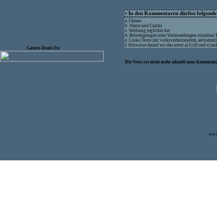
• In den Kommentaren dürfen folgende I
a. Cheats
b. Warez und Cracks
c. Werbung jeglicher Art
d. Beleidigungen oder Verleumdungen einzelner
e. Links/Texte mit volksverhetzendem, antisemit
f. Hinweise darauf wo das unter a) b) d) und e) a
Games-Deals.Eu:
Die News ist nicht mehr aktuell neue Kommenta
www.