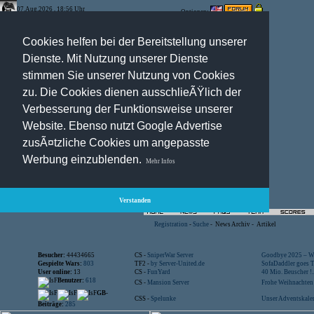
07.Aug.2026 , 18:56 Uhr
Optionen:
Cookies helfen bei der Bereitstellung unserer
Dienste. Mit Nutzung unserer Dienste
stimmen Sie unserer Nutzung von Cookies
zu. Die Cookies dienen ausschlieÃŸlich der
Verbesserung der Funktionsweise unserer
Website. Ebenso nutzt Google Advertise
zusÃ¤tzliche Cookies um angepasste
Werbung einzublenden.
Mehr Infos
Verstanden
Registration
-
Suche
-
News Archiv
-
Artikel
Besucher:
44434665
CS -
SniperWar Server
Goodbye 2025 – Wi
Gespielte Wars:
803
TF2 -
by Server-United.de
SofaDaddler goes T.
User online:
13
CS -
FunYard
40 Mio. Beuscher !..
Benutzer:
618
CS -
Mansion Server
Frohe Weihnachten!
GB-
CSS -
Spelunke
Unser Adventskalen
Beiträge:
285