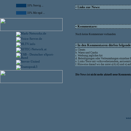
33% Nervig ...
• Links zur News:
33% Mir egal ...
• Kommentare:
Noch keine Kommentare vorhanden
• In den Kommentaren dürfen folgende I
a. Cheats
b. Warez und Cracks
c. Werbung jeglicher Art
d. Beleidigungen oder Verleumdungen einzelner
e. Links/Texte mit volksverhetzendem, antisemit
f. Hinweise darauf wo das unter a) b) d) und e) a
Die News ist nicht mehr aktuell neue Kommenta
www.