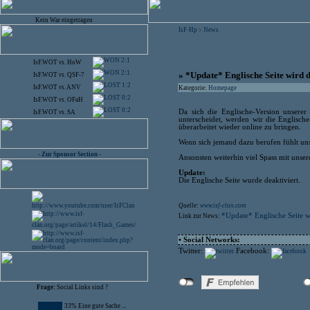
Kein War eingetragen
IsF-Hp
News
>
2:1
IsF.WOT
vs.
HoW
2:1
» *Update* Englische Seite wird d
IsF.WOT
vs.
QSF-7
1:2
IsF.WOT
vs.
ANV
Kategorie:
Homepage
0:2
IsF.WOT
vs.
OFaH
0:2
Da sich die Englische-Version unserer 
IsF.WOT
vs.
SA
unterscheidet, werden wir die Englisch
überarbeitet wieder online zu bringen.
Wenn sich jemand dazu berufen fühlt unse
- Zur Sponsor Section -
Ansonsten weiterhin viel Spass mit unsere
Update:
Die Englische Seite wurde deaktiviert.
Quelle:
www.isf-clan.com
*Update* Englische Seite wi
Link zur News:
• Social Networks:
Twitter:
Facebook:
Frage:
Social Links sind ?
33% Eine gute Sache ...