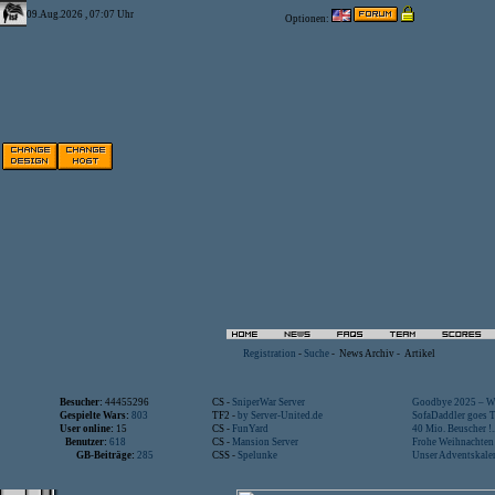
09.Aug.2026 , 07:07 Uhr
Optionen:
Registration
-
Suche
-
News Archiv
-
Artikel
Besucher:
44455296
CS -
SniperWar Server
Goodbye 2025 – Wi
Gespielte Wars:
803
TF2 -
by Server-United.de
SofaDaddler goes T.
User online:
15
CS -
FunYard
40 Mio. Beuscher !..
Benutzer:
618
CS -
Mansion Server
Frohe Weihnachten!
GB-Beiträge:
285
CSS -
Spelunke
Unser Adventskalen