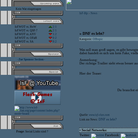
Kein War eingetragen
IsF-Hp
News
>
IsF.WOT
vs.
HoW
2:1
IsF.WOT
vs.
QSF-7
2:1
» DNF es lebt?
IsF.WOT
vs.
ANV
1:2
IsF.WOT
vs.
OFaH
0:2
Kategorie:
Offtopic
IsF.WOT
vs.
SA
0:2
Was soll man groß sagen, es gibt bewegt
dabei handelt es sich um kein Fake, viell
- Zur Sponsor Section -
Anmerkung:
Der richtige Trailier sieht etwas besser a
Hier der Teaser:
Du brauchst e
Quelle:
www.isf-clan.com
DNF es lebt?
Link zur News:
• Social Networks:
Frage:
Social Links sind ?
Twitter:
Facebook: