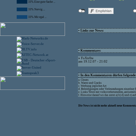
33% Eine gute Sache ...
33% Nervig ...
33% Mir egal ...
• Links zur News:
• Kommentare:
»
FoXtr0te
am 19.12.07 - 21:02
• In den Kommentaren dürfen folgende I
a. Cheats
b. Warez und Cracks
c. Werbung jeglicher Art
d. Beleidigungen oder Verleumdungen einzelner
e. Links/Texte mit volksverhetzendem, antisemit
f. Hinweise darauf wo das unter a) b) d) und e) a
Die News ist nicht mehr aktuell neue Kommenta